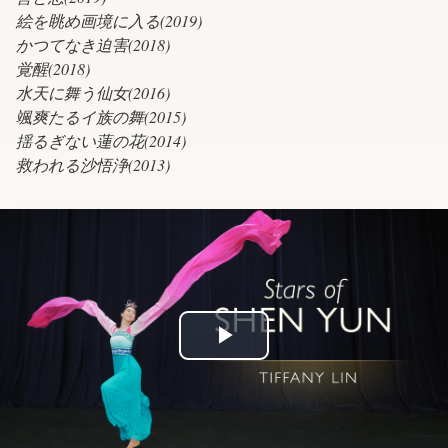
絵を眺め画境に入る(2019)
かつてなき迫害(2018)
覚醒(2018)
水天に舞う仙女(2016)
颯爽たるイ族の舞(2015)
揺るぎない蓮の花(2014)
救われる沙悟浄(2013)
Play
Video