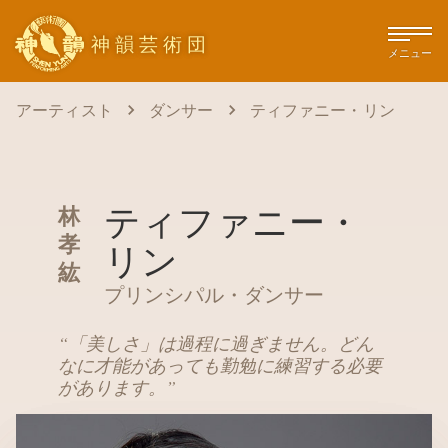
神韻芸術団
メニュー
アーティスト
ダンサー
ティファニー・リン
ティファニー・
林
孝
リン
紘
プリンシパル・ダンサー
“
「美しさ」は過程に過ぎません。どん
なに才能があっても勤勉に練習する必要
があります。
”