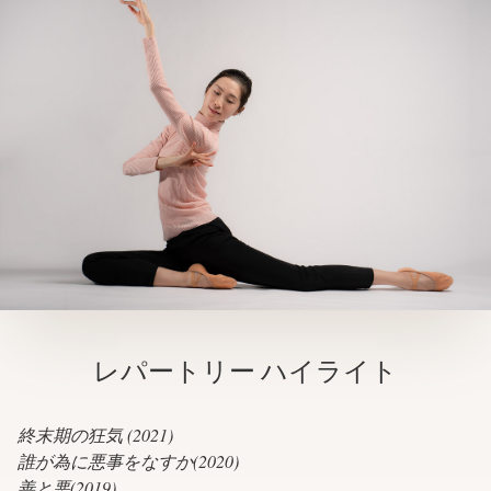
レパートリー
ハイライト
終末期の狂気 (2021)
誰が為に悪事をなすか(2020)
善と悪(2019)