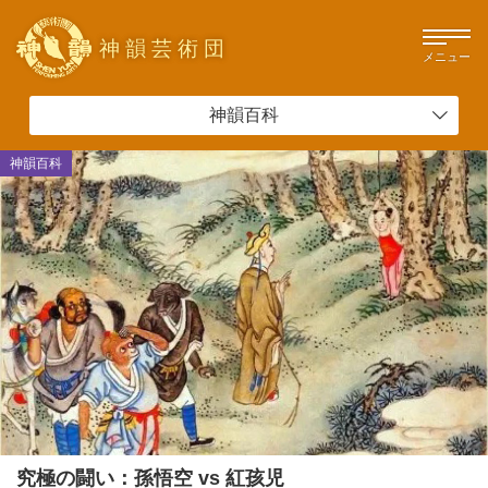
神韻芸術団
メニュー
神韻百科
神韻百科
究極の闘い：孫悟空 vs 紅孩児