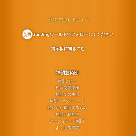
一緒に交流しましょう:
GanJingワールドでフォローしてください
掲示板に書きこむ
神韻芸術団
神韻とは？
神韻交響楽団
神韻での生活
神韻ファクトシート
私たちが直面するもの
神韻と精神性
アーティストの紹介
よくある質問