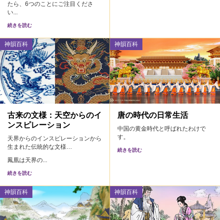
たら、6つのことにご注目くださ
い...
続きを読む
神韻百科
神韻百科
古来の文様：天空からのイ
唐の時代の日常生活
ンスピレーション
中国の黄金時代と呼ばれたわけで
す。
天界からのインスピレーションから
生まれた伝統的な文様…
続きを読む
鳳凰は天界の...
続きを読む
神韻百科
神韻百科