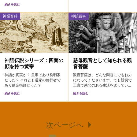
続きを読む
神韻百科
神韻百科
神話伝説シリーズ：四面の
慈母観音として知られる観
顔を持つ黄帝
音菩薩
神話か真実か？ 皇帝であり発明家
観音菩薩は、どんな問題にでもお力
だった？ それとも道家の修行者で
になってくださいます。でも親切で
あり錬金術師だった？
正直で慈悲のある生活を送ってい...
続きを読む
続きを読む
次ページへ