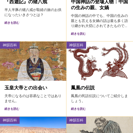
『西遊記』の猪八戒
中国神話の登場人物：中国
の生みの親、女媧
半人半豚の猪八戒が取経の旅のお供
になったいきさつとは？
中国の神話の中でも、中国の生みの
親とも言える女媧の話は最も多く語
続きを読む
り継がれ大切にされてきたもので...
続きを読む
神韻百科
神韻百科
玉皇大帝との出会い
鳳凰の伝説
天帝になるのは容易なことではあり
鳳凰の民話伝説についてご紹介しま
ません。
しょう。
続きを読む
続きを読む
神韻百科
神韻百科