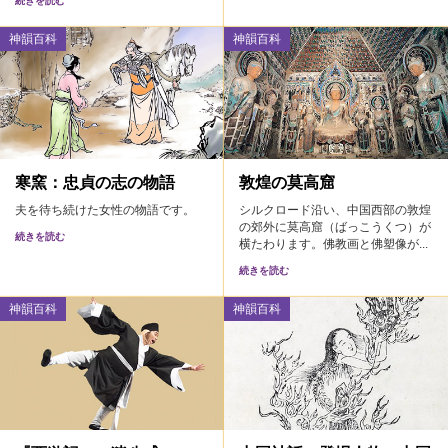
神韻百科
神韻百科
寒窯：忠貞の志の物語
敦煌の莫高窟
夫を待ち続けた女性の物語です。
シルクロード沿い、中国西部の敦煌
の郊外に莫高窟（ばっこうくつ）が
続きを読む
横たわります。佛教画と佛塑像が...
続きを読む
神韻百科
神韻百科