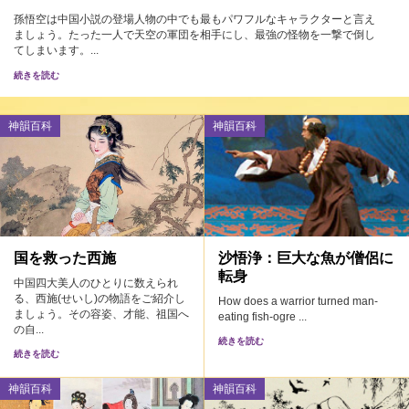
孫悟空は中国小説の登場人物の中でも最もパワフルなキャラクターと言え
ましょう。たった一人で天空の軍団を相手にし、最強の怪物を一撃で倒し
てしまいます。...
続きを読む
神韻百科
神韻百科
国を救った西施
沙悟浄：巨大な魚が僧侶に
転身
中国四大美人のひとりに数えられ
る、西施(せいし)の物語をご紹介し
How does a warrior turned man-
ましょう。その容姿、才能、祖国へ
eating fish-ogre ...
の自...
続きを読む
続きを読む
神韻百科
神韻百科