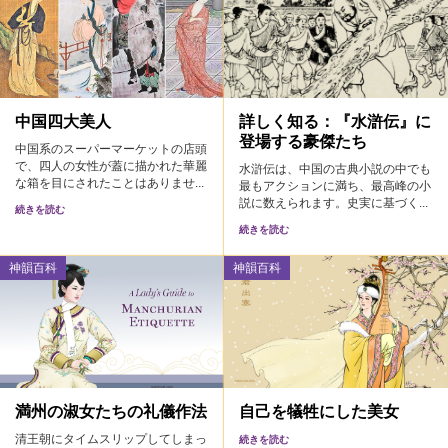
中国四大美人
詳しく知る：『水滸伝』に
登場する豪傑たち
中国系のスーパーマーケットの店頭
で、四人の女性が蓋に描かれた華麗
水滸伝は、中国の古典小説の中でも
な箱を目にされたことはありませ...
最もアクションに満ち、最高峰の小
説に数えられます。史実に基づく...
続きを読む
続きを読む
神韻百科
神韻百科
満州の淑女たちの礼儀作法
自己を犠牲にした美女
清王朝にタイムスリップしてしまっ
続きを読む