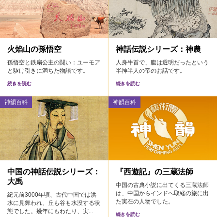
火焰山の孫悟空
神話伝説シリーズ：神農
孫悟空と鉄扇公主の闘い：ユーモア
人身牛首で、腹は透明だったという
と駆け引きに満ちた物語です。
半神半人の帝のお話です。
続きを読む
続きを読む
神韻百科
神韻百科
中国の神話伝説シリーズ：
『西遊記』の三蔵法師
大禹
中国の古典小説に出てくる三蔵法師
は、中国からインドへ取経の旅に出
紀元前3000年頃、古代中国では洪
た実在の人物でした。
水に見舞われ、丘も谷も水没する状
態でした。幾年にもわたり、実...
続きを読む