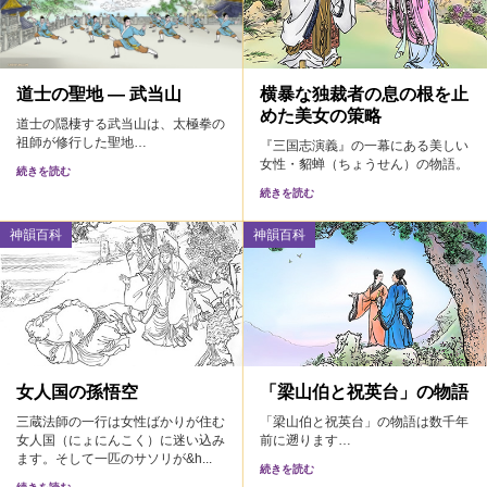
道士の聖地 ― 武当山
横暴な独裁者の息の根を止
めた美女の策略
道士の隠棲する武当山は、太極拳の
祖師が修行した聖地…
『三国志演義』の一幕にある美しい
女性・貂蝉（ちょうせん）の物語。
続きを読む
続きを読む
神韻百科
神韻百科
女人国の孫悟空
「梁山伯と祝英台」の物語
三蔵法師の一行は女性ばかりが住む
「梁山伯と祝英台」の物語は数千年
女人国（にょにんこく）に迷い込み
前に遡ります…
ます。そして一匹のサソリが&h...
続きを読む
続きを読む