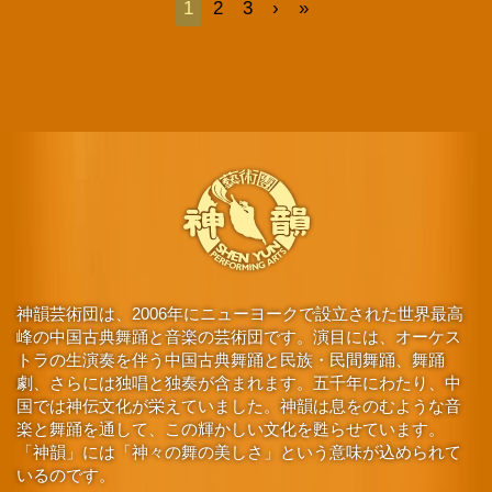
1
2
3
›
»
神韻芸術団は、2006年にニューヨークで設立された世界最高
峰の中国古典舞踊と音楽の芸術団です。演目には、オーケス
トラの生演奏を伴う中国古典舞踊と民族・民間舞踊、舞踊
劇、さらには独唱と独奏が含まれます。五千年にわたり、中
国では神伝文化が栄えていました。神韻は息をのむような音
楽と舞踊を通して、この輝かしい文化を甦らせています。
「神韻」には「神々の舞の美しさ」という意味が込められて
いるのです。