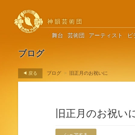
神韻芸術団
舞台
芸術団
アーティスト
ビ
ブログ
戻る
ブログ
>
旧正月のお祝いに
旧正月のお祝い
シェアする