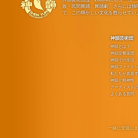
族・民間舞踊、舞踊劇、さらには独
て、この輝かしい文化を甦らせてい
神韻芸術団
神韻とは？
神韻交響楽団
神韻での生活
神韻ファクト
私たちが直面
神韻と精神性
アーティスト
よくある質問
一緒に交流しま