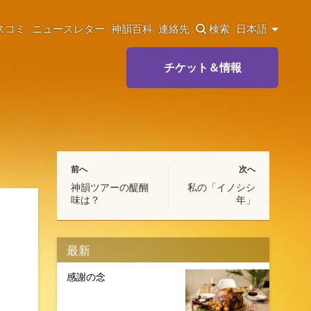
スコミ
ニュースレター
神韻百科
連絡先
検索
日本語
チケット＆情報
前へ
次へ
神韻ツアーの醍醐
私の「イノシシ
味は？
年」
最新
感謝の念