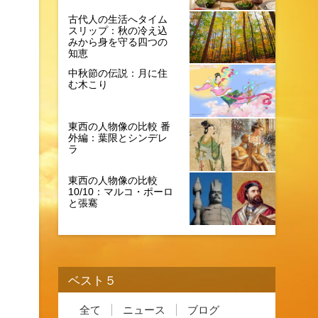
古代人の生活へタイム
スリップ：秋の冷え込
みから身を守る四つの
知恵
中秋節の伝説：月に住
む木こり
東西の人物像の比較 番
外編：葉限とシンデレ
ラ
東西の人物像の比較
10/10：マルコ・ポーロ
と張騫
ベスト５
全て
ニュース
ブログ