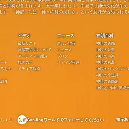
唱と独奏が含まれます。五千年にわたり、中国では神伝文化が栄え
ます。「神韻」には「神々の舞の美しさ」という意味が込められて
ビデオ
ニュース
神韻百科
最新リスト
新しい情報
神韻の舞踊
神韻芸術団について
ニュース
神韻の音楽
アーティスト紹介
ブログ
神韻の声楽
シート
観客の声
メディア報道
神韻の衣装
するもの
メディア報道
神韻のバックスク
神韻の小道具
の紹介
神韻の舞踊劇
神韻と中国の伝統
しょう:
掲示板
GanJingワールドでフォローしてください