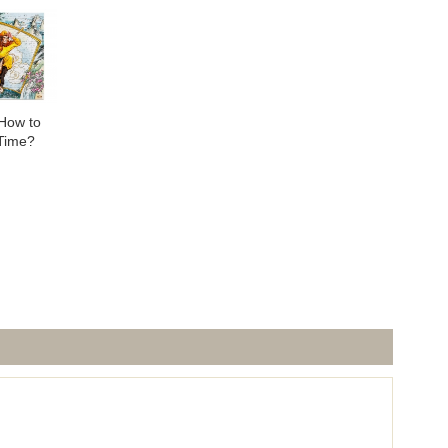
How to
 Time?