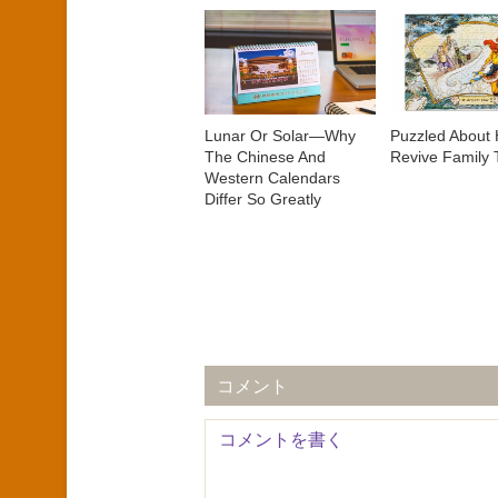
Lunar Or Solar—Why
Puzzled About 
The Chinese And
Revive Family
Western Calendars
Differ So Greatly
コメント