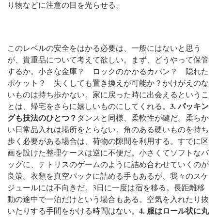
り物などに注意の目を光らせる。
このレベルの安全をはかる必要は、一般にはないと思う
が、貴重品について考えて欲しい。まず、どうやって保管
するか。小さな金庫？ ロックのかかるカバン？ 隠れた
ポケット？ 失くしても置き換えが可能か？
かけがえのな
いものは持ち歩かない。家に戻った時に出会えるというこ
3. パッキン
とは、帰宅をさらに嬉しいものにしてくれる。
グも技法のひとつ？
ダンスと同様、柔軟性が鍵だ。柔らか
い日常品入れは場所をとらない。角のある硬いものを持ち
歩く必要がある場合は、荷物の隙間を利用する。すでに区
画を設けた整理ケースは逆に不便だ。小さくてソフトなバ
ッグに、テトリスのゲームのように詰め合わせていくのが
良策。
衣類を真空パックに詰める手もあるが、我々のスケ
ジュールには不向きだ。3日に一度は宿を移る。長距離移
動の途中で一泊だけという場合もある。空気を入れたり抜
4. 服はロール状に丸
いたりする手間をかける時間はない。