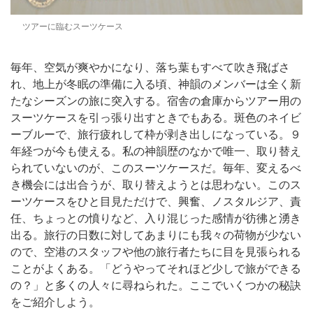
ツアーに臨むスーツケース
毎年、空気が爽やかになり、落ち葉もすべて吹き飛ばさ
れ、地上が冬眠の準備に入る頃、神韻のメンバーは全く新
たなシーズンの旅に突入する。宿舎の倉庫からツアー用の
スーツケースを引っ張り出すときでもある。
斑色のネイビ
ーブルーで、旅行疲れして枠が剥き出しになっている。９
年経つが今も使える。私の神韻歴のなかで唯一、取り替え
られていないのが、このスーツケースだ。毎年、変えるべ
き機会には出合うが、取り替えようとは思わない。このス
ーツケースをひと目見ただけで、興奮、ノスタルジア、責
任、ちょっとの憤りなど、入り混じった感情が彷彿と湧き
出る。
旅行の日数に対してあまりにも我々の荷物が少ない
ので、空港のスタッフや他の旅行者たちに目を見張られる
ことがよくある。「どうやってそれほど少しで旅ができる
の？」と多くの人々に尋ねられた。
ここでいくつかの秘訣
をご紹介しよう。