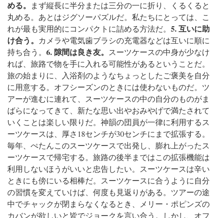
める。
まず縦長に半分または三分の一に折り、くるくると
丸める。あとはジグソーパズルだ。私たちにとっては、こ
5. 互いに助
れが最も実用的にコンパクトに詰める方法だ。
け合う。
カメラや電気歯ブラシの充電器などは互いに順に
6. 隙間は良き友。
持ち合う。
スーツケースの中身が少なけ
れば、旅路で物を手に入れる可能性があるということだ。
旅の始まりに、入浴剤のようなちょっとしたご褒美を自分
に用意する。オフシーズンのときには使わないものだ。ツ
アーが進むに連れて、スーツケースの中の自分のものがま
ばらになってきて、新たな思い出やおみやげで満たされて
いくことは楽しい限りだ。
神韻の団員が一律に利用するス
ーツケースは、厚さ18センチが30センチにまで拡張する。
毎年、ぺたんこのスーツケースで出発し、膨れ上がったス
ーツケースで帰宅する。旅路の後半まではこの拡張機能は
利用しないほうがいいと忠告したい。
スーツケースは辛い
ときにも傍にいる相棒だ。スーツケースに合うように自分
の習慣を変えていけば、何度も見返りがある。ツアーの途
中でチャックが閉まらなくなるとき、メリー・ポピンズの
カバンが欲しいと皆でジョークを言い合う。しかし、オフ