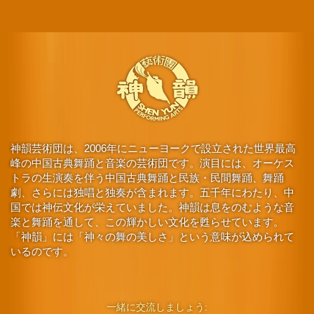
神韻芸術団は、2006年にニューヨークで設立された世界最高
峰の中国古典舞踊と音楽の芸術団です。演目には、オーケス
トラの生演奏を伴う中国古典舞踊と民族・民間舞踊、舞踊
劇、さらには独唱と独奏が含まれます。五千年にわたり、中
国では神伝文化が栄えていました。神韻は息をのむような音
楽と舞踊を通して、この輝かしい文化を甦らせています。
「神韻」には「神々の舞の美しさ」という意味が込められて
いるのです。
一緒に交流しましょう: