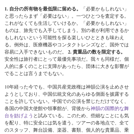
1. 自分の所有物を最低限に留める。
「必要かもしれない」
と思ったらまず「必要はない」。一つひとつを査定する。
これがなくても生活していけるか。「必要かもしれない」
ものは、旅先でも入手してしまう。別の者が利用できるか
もしれないという可能性を探る楽しいひとときも味わえ
る。
例外は、医療機器やコンタクトレンズなど、国外では
2. 貴重品の数を限定する。
容易に入手できないものだ。
安全性は旅行者にとって最優先事項だ。我々も同様だ。個
人的に多くのことに支障があったら、団体に大きな影響が
でることは言うまでもない。
10年経った今でも、中国共産党政権は神韻公演を止めさせ
ようとしており、中国伝統文化のあらゆる側面を披露する
ことを許していない。中国での公演を禁じただけでなく、
各国の中国大使館や領事館が、背後から
神韻の国際的な舞
台を妨げよう
と試みている。このため、些細なことにも気
を配り、特に安全には気を遣う。ツアーの各地点で、全て
のスタッフ、舞台設備、楽器、書類、個人的な貴重品、乗