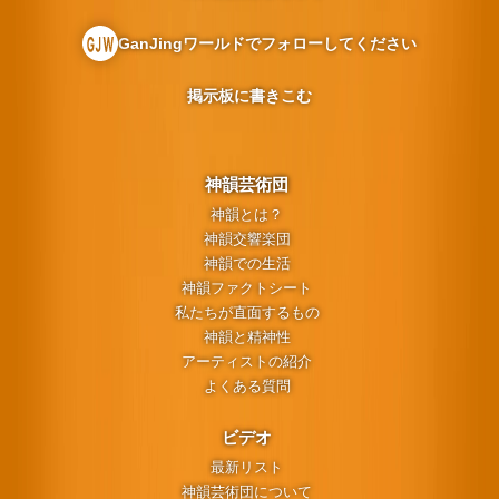
GanJingワールドでフォローしてください
掲示板に書きこむ
神韻芸術団
神韻とは？
神韻交響楽団
神韻での生活
神韻ファクトシート
私たちが直面するもの
神韻と精神性
アーティストの紹介
よくある質問
ビデオ
最新リスト
神韻芸術団について