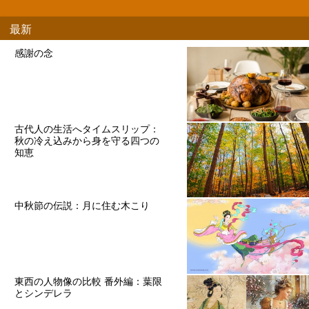
最新
感謝の念
古代人の生活へタイムスリップ：
秋の冷え込みから身を守る四つの
知恵
中秋節の伝説：月に住む木こり
東西の人物像の比較 番外編：葉限
とシンデレラ