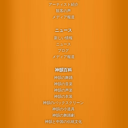
アーティスト紹介
観客の声
メディア報道
ニュース
新しい情報
ニュース
ブログ
メディア報道
神韻百科
神韻の舞踊
神韻の音楽
神韻の声楽
神韻の衣装
神韻のバックスクリーン
神韻の小道具
神韻の舞踊劇
神韻と中国の伝統文化