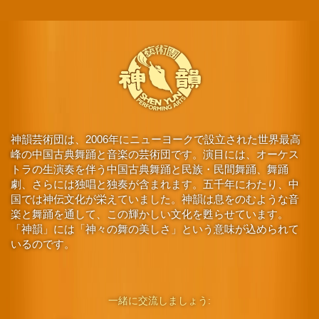
神韻芸術団は、2006年にニューヨークで設立された世界最高
峰の中国古典舞踊と音楽の芸術団です。演目には、オーケス
トラの生演奏を伴う中国古典舞踊と民族・民間舞踊、舞踊
劇、さらには独唱と独奏が含まれます。五千年にわたり、中
国では神伝文化が栄えていました。神韻は息をのむような音
楽と舞踊を通して、この輝かしい文化を甦らせています。
「神韻」には「神々の舞の美しさ」という意味が込められて
いるのです。
一緒に交流しましょう: