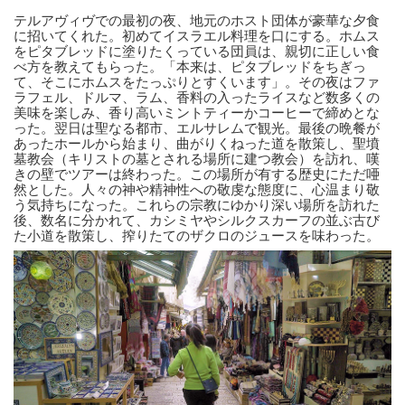
テルアヴィヴでの最初の夜、地元のホスト団体が豪華な夕食
に招いてくれた。初めてイスラエル料理を口にする。ホムス
をピタブレッドに塗りたくっている団員は、親切に正しい食
べ方を教えてもらった。「本来は、ピタブレッドをちぎっ
て、そこにホムスをたっぷりとすくいます」。その夜はファ
ラフェル、ドルマ、ラム、香料の入ったライスなど数多くの
美味を楽しみ、香り高いミントティーかコーヒーで締めとな
った。
翌日は聖なる都市、エルサレムで観光。最後の晩餐が
あったホールから始まり、曲がりくねった道を散策し、聖墳
墓教会（キリストの墓とされる場所に建つ教会）を訪れ、嘆
きの壁でツアーは終わった。
この場所が有する歴史にただ唖
然とした。人々の神や精神性への敬虔な態度に、心温まり敬
う気持ちになった。これらの宗教にゆかり深い場所を訪れた
後、数名に分かれて、カシミヤやシルクスカーフの並ぶ古び
た小道を散策し、搾りたてのザクロのジュースを味わった。