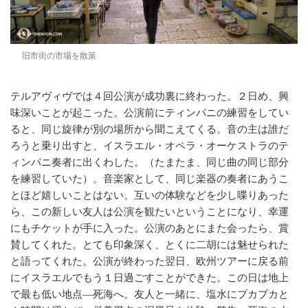
旧市街の市場を散策
テルアヴィヴでは４回公演が成功裏に終わった。２日め、興
味深いことが起こった。公演前にティンパニの練習をしてい
ると、同じ旋律が別の場所から聞こえてくる。音の主は誰だ
ろうと乗り出すと、イスラエル・オペラ・オーケストラのテ
ィンパニ奏者に出くわした。（たまたま、同じ曲の同じ部分
を練習していた）。音楽家として、同じ楽器の奏者にあうこ
とほど嬉しいことはない。互いの体験などを少し喋りあった
ら、この新しい友人は公演を観たいということになり、幸運
にもチケットが手に入った。公演のあとにまた会ったら、賞
賛してくれた。とても印象深く、とくに二胡には魅せられた
と語ってくれた。
公演が終わった翌日、欧州ツアーに戻る前
にイスラエルでもう１日過ごすことができた。この日は地上
で最も低い地点―死海へ。友人と一緒に、塩水にプカプカと