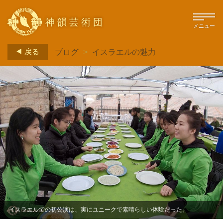
神韻芸術団
メニュー
戻る
ブログ
>
イスラエルの魅力
イスラエルでの初公演は、実にユニークで素晴らしい体験だった。