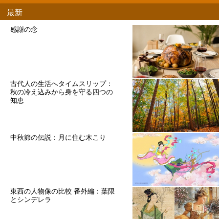
最新
感謝の念
古代人の生活へタイムスリップ：
秋の冷え込みから身を守る四つの
知恵
中秋節の伝説：月に住む木こり
東西の人物像の比較 番外編：葉限
とシンデレラ