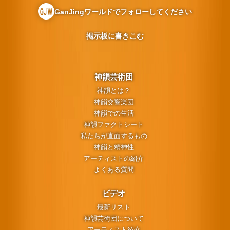
GanJingワールドでフォローしてください
掲示板に書きこむ
神韻芸術団
神韻とは？
神韻交響楽団
神韻での生活
神韻ファクトシート
私たちが直面するもの
神韻と精神性
アーティストの紹介
よくある質問
ビデオ
最新リスト
神韻芸術団について
アーティスト紹介