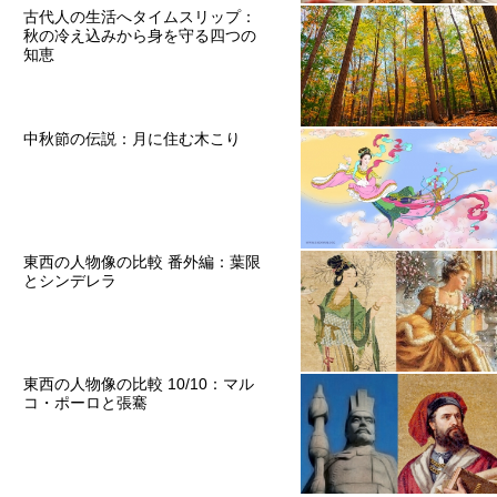
古代人の生活へタイムスリップ：
秋の冷え込みから身を守る四つの
知恵
中秋節の伝説：月に住む木こり
東西の人物像の比較 番外編：葉限
とシンデレラ
東西の人物像の比較 10/10：マル
コ・ポーロと張騫