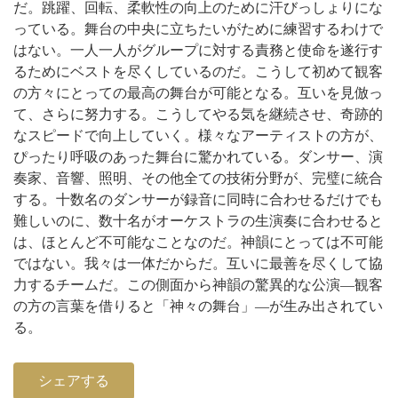
だ。跳躍、回転、柔軟性の向上のために汗びっしょりにな
っている。舞台の中央に立ちたいがために練習するわけで
はない。一人一人がグループに対する責務と使命を遂行す
るためにベストを尽くしているのだ。こうして初めて観客
の方々にとっての最高の舞台が可能となる。互いを見倣っ
て、さらに努力する。こうしてやる気を継続させ、奇跡的
なスピードで向上していく。
様々なアーティストの方が、
ぴったり呼吸のあった舞台に驚かれている。ダンサー、演
奏家、音響、照明、その他全ての技術分野が、完璧に統合
する。十数名のダンサーが録音に同時に合わせるだけでも
難しいのに、数十名がオーケストラの生演奏に合わせると
は、ほとんど不可能なことなのだ。
神韻にとっては不可能
ではない。我々は一体だからだ。互いに最善を尽くして協
力するチームだ。この側面から神韻の驚異的な公演―観客
の方の言葉を借りると「神々の舞台」―が生み出されてい
る。
シェアする