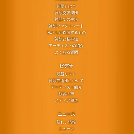
神韻とは？
神韻交響楽団
神韻での生活
神韻ファクトシート
私たちが直面するもの
神韻と精神性
アーティストの紹介
よくある質問
ビデオ
最新リスト
神韻芸術団について
アーティスト紹介
観客の声
メディア報道
ニュース
新しい情報
ニュース