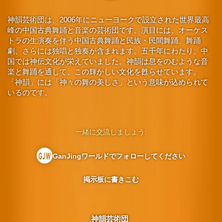
神韻芸術団は、2006年にニューヨークで設立された世界最高
峰の中国古典舞踊と音楽の芸術団です。演目には、オーケス
トラの生演奏を伴う中国古典舞踊と民族・民間舞踊、舞踊
劇、さらには独唱と独奏が含まれます。五千年にわたり、中
国では神伝文化が栄えていました。神韻は息をのむような音
楽と舞踊を通して、この輝かしい文化を甦らせています。
「神韻」には「神々の舞の美しさ」という意味が込められて
いるのです。
一緒に交流しましょう:
GanJingワールドでフォローしてください
掲示板に書きこむ
神韻芸術団