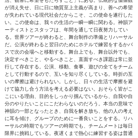
が消え失せ、日に日に物質至上主義が高まり、善への希望
が失われている現代社会だからこそ、この使命を遂行した
い。
この使命は、我々の生活の一瞬一瞬に関わる。神韻ア
ーティストとスタッフは、年間を通して日夜努力してい
る。世界ツアーが終わると、舞台制作の準備とリハーサル
だ。公演が終わると翌日のためにホテルで練習をするかバ
スで次の会場へと移動する。舞台上でも、舞台以外でも、
決定すべきこと、やるべきこと、直面すべき課題は常に並
行して存在する。
公演、移動、食事、遊びの全てをチーム
として行動するので、互いを知り尽くしている。時折の互
いの摩擦は避けられない。しかし、日々の生活で摩擦を避
けて協力し合う方法を考える必要はない。おそらく皆がこ
こにいる理由、目的をしっかり掴んでいるから、自我や自
分のやりたいことにこだわらないのだろう。本当の意味で
神韻の一部となったとき、自我を解き放ち、他の人の考え
に耳を傾け、グループのために一番良いことをする。
リハ
ーサルの時期でもツアーの時期でも、チームメートは毎日
限界に挑戦している。夜遅くまで熱心に練習する姿は普通