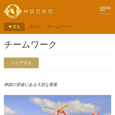
神韻芸術団
メニュー
戻る
ブログ
>
チームワーク
チームワーク
シェアする
神韻の背後にある大切な要素