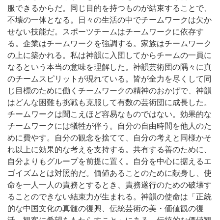
服できるからだ。同じ目的を持つものが結束することで、
不壊の一体となる。
日々の生活の中でチームワークは欠か
せない技能だ。スポーツチームはチームワークに依存す
る。企業はチームワークを強調する。家族はチームワーク
の上に築かれる。私は神韻に入団してからチームの一員に
なるという本当の意味を理解した。神韻芸術団の隅々に真
のチームスピリットが現れている。皆が全力を尽くして同
じ目標のために働くチームワークの精神のおかげで、神韻
はどんな困難も挑戦も克服して有数の芸術団に成長した。
チームワークは聞こえほど容易なものではない。効果的な
チームワークには犠牲が伴う。自分の自由時間を他人のた
めに費やす。自分の観念を捨てて、自分の考えと同様かそ
れ以上に効果的な考えを支持する。共有する善のために、
自分よりもグループを前提に置く。自分を中心に据えるエ
ゴイズムとは対照的だ。価値あることのために献身し、使
命を一人一人の責務とするとき、責務遂行のための破壊す
ることのできない結束力が生まれる。
神韻の使命は「正統
的な中国文化の真髄の復興、伝統芸術の美・価値観の復
活、観客に希望をもたらすこと」にある。伝統的な価値観