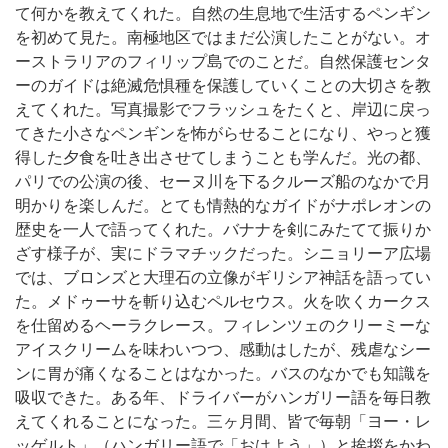
て何かを教えてくれた。
自然の生息地で生活するペンギン
を初めて見た。南極地区ではまだ公演したことがない。オ
ーストラリアのフィリップ島でのことだ。自然保護センタ
ーのガイドは絶滅危惧種を保護していくことの大切さを教
えてくれた。写真撮影でフラッシュをたくと、岸辺に戻っ
てきた小さなペンギンを怖がらせることになり、やっと獲
得した夕食を吐き出させてしまうことも学んだ。
光の都、
パリでの公演の後、セーヌ川を下るクルーズ船のなかで月
明かりを楽しんだ。とても情熱的なガイドがナポレオンの
歴史を一人で語ってくれた。バナナを剣にみたてて振りか
ざす様子が、実にドラマチックだった。
シニョリーア広場
では、ブロンズと大理石の立像がギリシア神話を語ってい
た。メドゥーサを斬り込むペルセウス。火を吹くカークス
を仕留めるヘーラクレース。フィレンツェのクリーミーな
アイスクリームを味わいつつ、感動はしたが、残虐なシー
ンに胃が痛くなることはなかった。
バスのなかでも知識を
吸収できた。ある年、ドライバーがハンガリー語を毎日教
えてくれることになった。三ヶ月間、皆で毎朝「ヨー・レ
ッゲルト」（ハンガリー語で「おはよう」）と挨拶をかわ