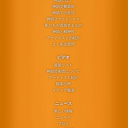
神韻とは？
神韻交響楽団
神韻での生活
神韻ファクトシート
私たちが直面するもの
神韻と精神性
アーティストの紹介
よくある質問
ビデオ
最新リスト
神韻芸術団について
アーティスト紹介
観客の声
メディア報道
ニュース
新しい情報
ニュース
ブログ