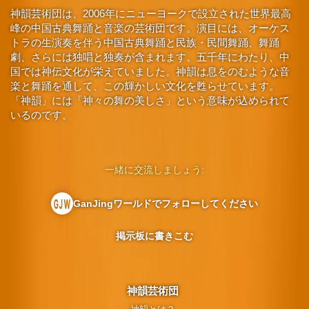
神韻芸術団は、2006年にニューヨークで設立された世界最高
峰の中国古典舞踊と音楽の芸術団です。演目には、オーケス
トラの生演奏を伴う中国古典舞踊と民族・民間舞踊、舞踊
劇、さらには独唱と独奏が含まれます。五千年にわたり、中
国では神伝文化が栄えていました。神韻は息をのむような音
楽と舞踊を通して、この輝かしい文化を甦らせています。
「神韻」には「神々の舞の美しさ」という意味が込められて
いるのです。
一緒に交流しましょう:
GanJingワールドでフォローしてください
掲示板に書きこむ
神韻芸術団