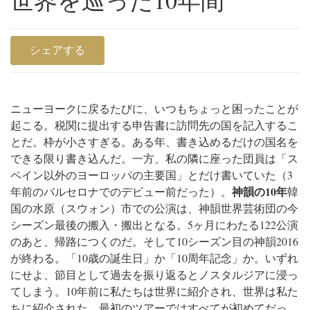
シェアする
ニューヨークに戻るたびに、いつもちょっと困ったことが
起こる。税関に提出する申告書に訪問先の国を記入するこ
とだ。枠が小さすぎる。
ある年、書き込めるだけの国名を
できる限り書き込んだ。一方、私の隣に座った団員は「ス
ペイン以外のヨーロッパの主要国」とだけ書いていた（3
神韻の10年
年前のバルセロナでのデビュー前だった）。
韓
国の水原（スウォン）市での公演は、神韻世界芸術団の今
シーズン最後の搬入・搬出となる。5ヶ月にわたる122公演
のあと、帰路につくのだ。そして10シーズン目の神韻2016
が終わる。
「10歳の誕生日」か「10周年記念」か。いずれ
にせよ、節目として過去を振り返るとノスタルジアに浸っ
てしまう。
10年前に私たちは世界に紹介され、世界は私た
ちに紹介された。最初のツアーではすべてが初めてだっ