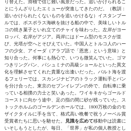
り替えた。滑稽で信じ難い風景だった。追いかけられるこ
とにうんざりしたエミューが突進してきたのだ。（教訓：
追いかけられたくないものを追いかけるな）
イスタンブー
ルでは、ボスポラス海峡を抜ける船の中で、美味しいトル
コの焼き菓子といれ立てのチャイを味わった。左岸がヨー
ロッパ、右岸がアジア。両岸にはドーム型のモスクが並
び、光塔が空へとそびえていた。中国人とトルコ人のハー
フの少女、アイーダ（アラブ語で「恩恵」という意味）と
知り合った。何事にも熱心で、いつも微笑んでいた。ゴマ
つきリングパン、パシュミナの高級ショールといった異文
化を理解させてくれた貴重な出逢いだった。
バルト海を渡
るフェリーでは、スカンジナビアのトラック運転手とパン
を分け合った。東京のセブンイレブンの外で、自転車に乗
っている相撲の力士と笑いあった。ワイキキからゴールド
コーストに向かう途中、足の指の間に砂が残っていた。ス
トックホルムのゴールデンホールでは、1800万枚の金のモ
ザイクタイルに手を当て、格式高い晩餐で祝うノーベル賞
見識を広めて
受賞者たちに思いを馳せた。
移動中は読書に
いそしもうとしたが、毎日、「世界」が私の個人教授とし