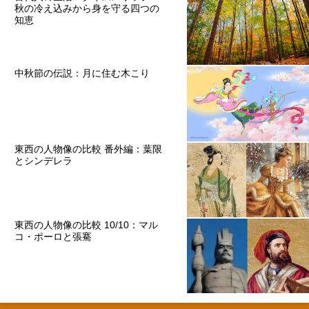
秋の冷え込みから身を守る四つの
知恵
中秋節の伝説：月に住む木こり
東西の人物像の比較 番外編：葉限
とシンデレラ
東西の人物像の比較 10/10：マル
コ・ポーロと張騫