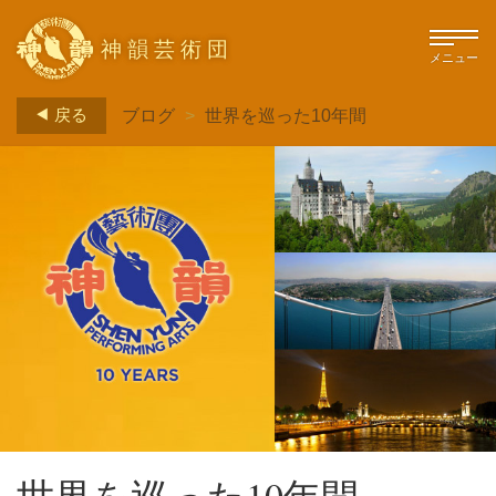
神韻芸術団
メニュー
戻る
ブログ
>
世界を巡った10年間
世界を巡った10年間