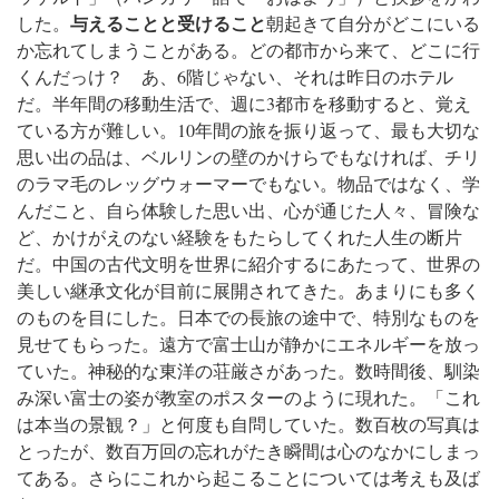
与えることと受けること
した。
朝起きて自分がどこにいる
か忘れてしまうことがある。どの都市から来て、どこに行
くんだっけ？ あ、6階じゃない、それは昨日のホテル
だ。半年間の移動生活で、週に3都市を移動すると、覚え
ている方が難しい。
10年間の旅を振り返って、最も大切な
思い出の品は、ベルリンの壁のかけらでもなければ、チリ
のラマ毛のレッグウォーマーでもない。物品ではなく、学
んだこと、自ら体験した思い出、心が通じた人々、冒険な
ど、かけがえのない経験をもたらしてくれた人生の断片
だ。
中国の古代文明を世界に紹介するにあたって、世界の
美しい継承文化が目前に展開されてきた。あまりにも多く
のものを目にした。
日本での長旅の途中で、特別なものを
見せてもらった。遠方で富士山が静かにエネルギーを放っ
ていた。神秘的な東洋の荘厳さがあった。数時間後、馴染
み深い富士の姿が教室のポスターのように現れた。「これ
は本当の景観？」と何度も自問していた。
数百枚の写真は
とったが、数百万回の忘れがたき瞬間は心のなかにしまっ
てある。さらにこれから起こることについては考えも及ば