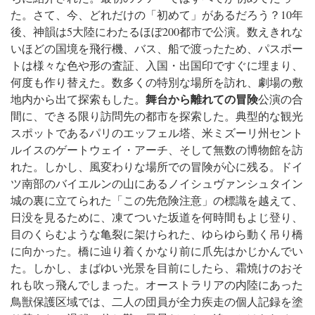
た。さて、今、どれだけの「初めて」があるだろう？
10年
後、神韻は5大陸にわたるほぼ200都市で公演。数えきれな
いほどの国境を飛行機、バス、船で渡ったため、パスポー
トは様々な色や形の査証、入国・出国印ですぐに埋まり、
何度も作り替えた。
数多くの特別な場所を訪れ、劇場の敷
舞台から離れての冒険
地内から出て探索もした。
公演の合
間に、できる限り訪問先の都市を探索した。典型的な観光
スポットであるパリのエッフェル塔、米ミズーリ州セント
ルイスのゲートウェイ・アーチ、そして無数の博物館を訪
れた。しかし、風変わりな場所での冒険が心に残る。
ドイ
ツ南部のバイエルンの山にあるノイシュヴァンシュタイン
城の裏に立てられた「この先危険注意」の標識を越えて、
日没を見るために、凍てついた坂道を何時間もよじ登り、
目のくらむような亀裂に架けられた、ゆらゆら動く吊り橋
に向かった。橋に辿り着くかなり前に爪先はかじかんでい
た。しかし、まばゆい光景を目前にしたら、霜焼けのおそ
れも吹っ飛んでしまった。
オーストラリアの内陸にあった
鳥獣保護区域では、二人の団員が全力疾走の個人記録を塗