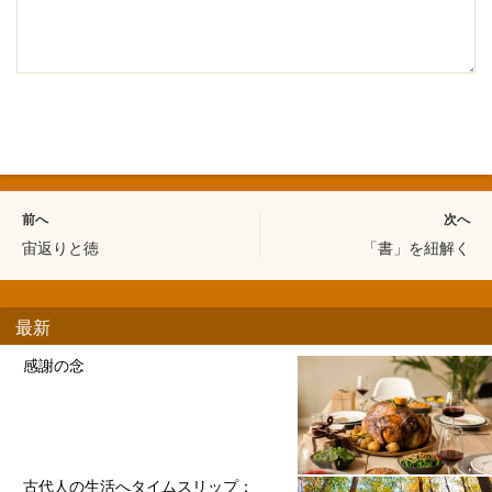
前へ
次へ
宙返りと徳
「書」を紐解く
最新
感謝の念
古代人の生活へタイムスリップ：