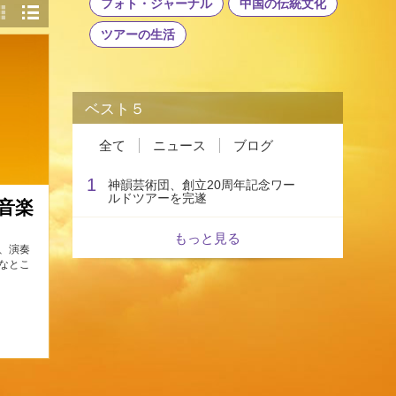
フォト・ジャーナル
中国の伝統文化
ツアーの生活
ベスト５
全て
ニュース
ブログ
1
神韻芸術団、創立20周年記念ワー
ルドツアーを完遂
音楽
もっと見る
、演奏
なとこ