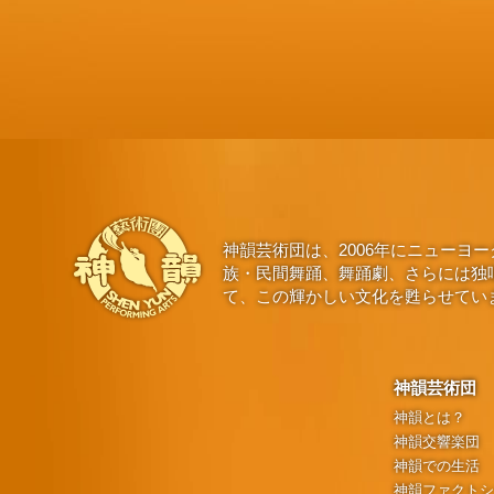
神韻芸術団は、2006年にニュー
族・民間舞踊、舞踊劇、さらには独
て、この輝かしい文化を甦らせてい
神韻芸術団
神韻とは？
神韻交響楽団
神韻での生活
神韻ファクト