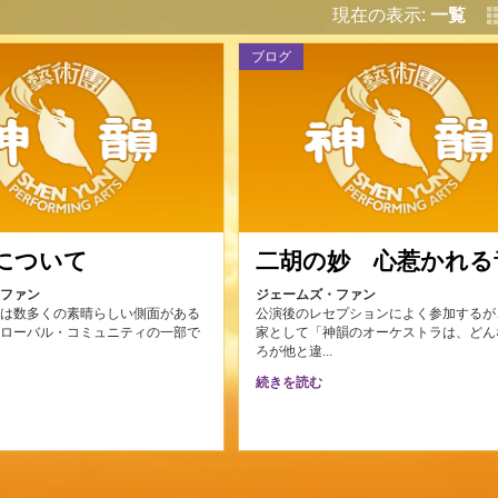
現在の表示:
一覧
ブログ
について
二胡の妙 心惹かれる
・ファン
ジェームズ・ファン
には数多くの素晴らしい側面がある
公演後のレセプションによく参加するが
グローバル・コミュニティの一部で
家として「神韻のオーケストラは、どん
.
ろが他と違...
続きを読む