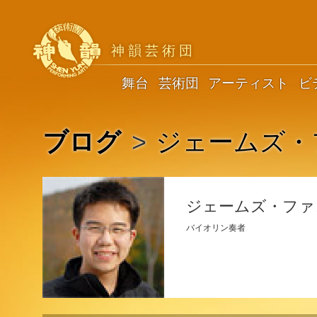
神韻芸術団
舞台
芸術団
アーティスト
ビ
ブログ
>
ジェームズ・
ジェームズ・ファ
バイオリン奏者