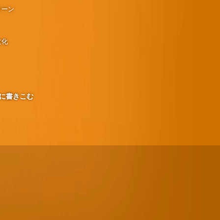
リーン
文化
に書きこむ