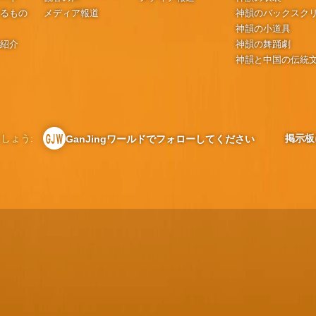
するもの
メディア報道
神韻のバックスク
神韻の小道具
の紹介
神韻の舞踊劇
神韻と中国の伝統
しょう:
掲示板
GanJingワールドでフォローしてください