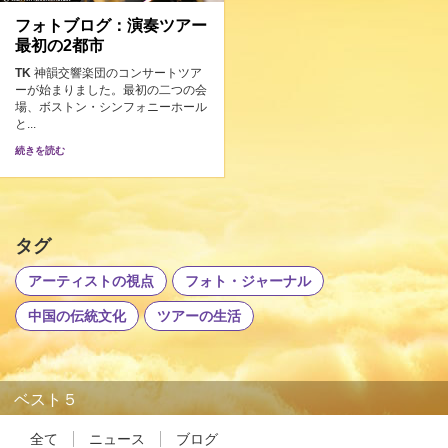
フォトブログ：演奏ツアー
最初の2都市
TK
神韻交響楽団のコンサートツア
ーが始まりました。最初の二つの会
場、ボストン・シンフォニーホール
と...
続きを読む
タグ
アーティストの視点
フォト・ジャーナル
中国の伝統文化
ツアーの生活
ベスト５
全て
ニュース
ブログ