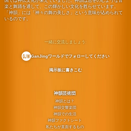
国では神伝文化が栄えていました。神韻は息をのむような音
楽と舞踊を通して、この輝かしい文化を甦らせています。
「神韻」には「神々の舞の美しさ」という意味が込められて
いるのです。
一緒に交流しましょう:
GanJingワールドでフォローしてください
掲示板に書きこむ
神韻芸術団
神韻とは？
神韻交響楽団
神韻での生活
神韻ファクトシート
私たちが直面するもの