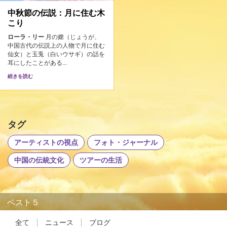
中秋節の伝説：月に住む木
こり
ローラ・リー
月の嫦（じょうが、
中国古代の伝説上の人物で月に住む
仙女）と玉兎（白いウサギ）の話を
耳にしたことがある...
続きを読む
タグ
アーティストの視点
フォト・ジャーナル
中国の伝統文化
ツアーの生活
ベスト５
全て
ニュース
ブログ