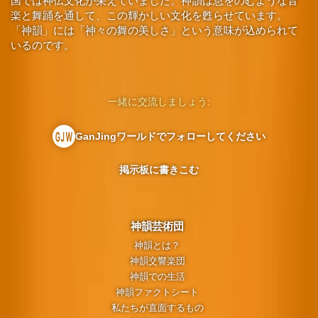
国では神伝文化が栄えていました。神韻は息をのむような音
楽と舞踊を通して、この輝かしい文化を甦らせています。
「神韻」には「神々の舞の美しさ」という意味が込められて
いるのです。
一緒に交流しましょう:
GanJingワールドでフォローしてください
掲示板に書きこむ
神韻芸術団
神韻とは？
神韻交響楽団
神韻での生活
神韻ファクトシート
私たちが直面するもの