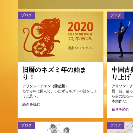
ブログ
ブログ
旧暦のネズミ年の始ま
中国古
り！
り上げ
アリソン・チェン（陳超慧）
アリソン・
ねずみ年に因んで、いたずらネズミの話をしよ
横、前、後
うと思う。
ら前に蹴る
本動作だ。..
続きを読む
続きを読む
ブログ
ブログ