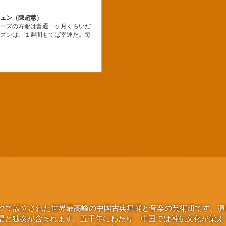
チェン（陳超慧）
ューズの寿命は普通一ヶ月くらいだ
ーズンは、１週間もてば幸運だ。毎
.
ヨークで設立された世界最高峰の中国古典舞踊と音楽の芸術団です。
唱と独奏が含まれます。五千年にわたり、中国では神伝文化が栄え