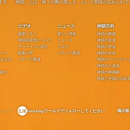
ます。「神韻」には「神々の舞の美しさ」という意味が込められて
ビデオ
ニュース
神韻百科
最新リスト
新しい情報
神韻の舞踊
神韻芸術団について
ニュース
神韻の音楽
アーティスト紹介
ブログ
神韻の声楽
シート
観客の声
メディア報道
神韻の衣装
するもの
メディア報道
神韻のバックスク
神韻の小道具
の紹介
神韻の舞踊劇
神韻と中国の伝統
しょう:
掲示板
GanJingワールドでフォローしてください