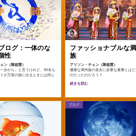
ブログ：一体のな
ファッショナブルな
個性
族
チェン（陳超慧）
アリソン・チェン（陳超慧）
一歩から」と言うけれど、90名も
優雅な満州族の皇女に必要な素養とはど
ストが万里の旅に出るときには同じ
のだったのだろう？
続きを読む
ブログ