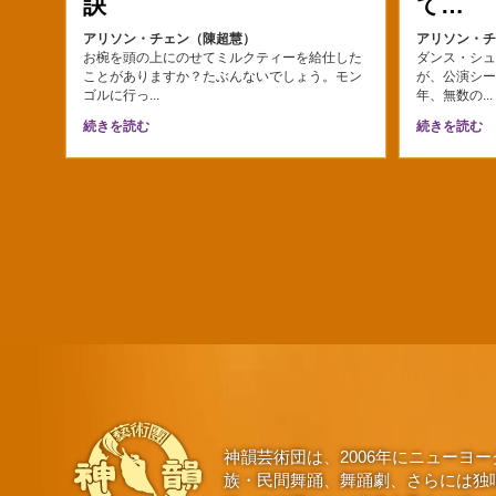
訣
て…
アリソン・チェン（陳超慧）
アリソン・
お椀を頭の上にのせてミルクティーを給仕した
ダンス・シ
ことがありますか？たぶんないでしょう。モン
が、公演シ
ゴルに行っ...
年、無数の..
続きを読む
続きを読む
神韻芸術団は、2006年にニュー
族・民間舞踊、舞踊劇、さらには独