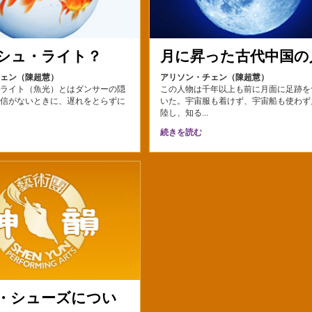
シュ・ライト？
月に昇った古代中国の
チェン（陳超慧）
アリソン・チェン（陳超慧）
・ライト（魚光）とはダンサーの隠
この人物は千年以上も前に月面に足跡を
自信がないときに、遅れをとらずに
いた。宇宙服も着けず、宇宙船も使わず
.
陸し、知る...
続きを読む
・シューズについ