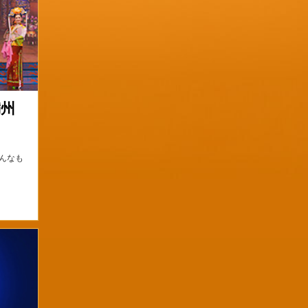
満州
んなも