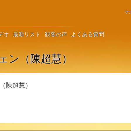
マ
デオ
最新リスト
観客の声
よくある質問
ェン（陳超慧）
（陳超慧）