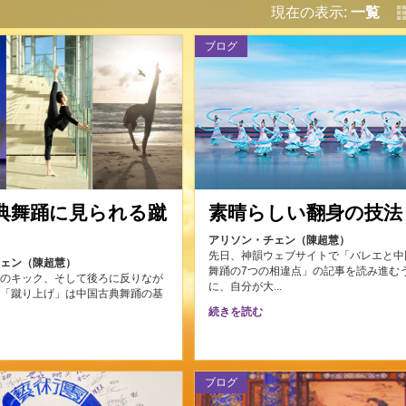
現在の表示:
一覧
ブログ
典舞踊に見られる蹴
素晴らしい翻身の技法
アリソン・チェン（陳超慧）
先日、神韻ウェブサイトで「バレエと中
チェン（陳超慧）
舞踊の7つの相違点」の記事を読み進む
ろのキック、そして後ろに反りなが
に、自分が大...
―「蹴り上げ」は中国古典舞踊の基
.
続きを読む
ブログ