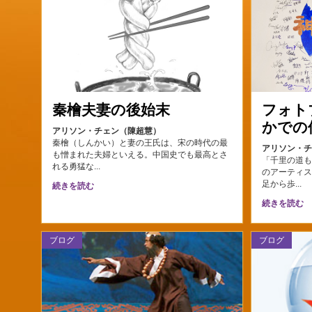
秦檜夫妻の後始末
フォト
かでの
アリソン・チェン（陳超慧）
秦檜（しんかい）と妻の王氏は、宋の時代の最
アリソン・
も憎まれた夫婦といえる。中国史でも最高とさ
「千里の道も
れる勇猛な...
のアーティ
続きを読む
足から歩...
続きを読む
ブログ
ブログ