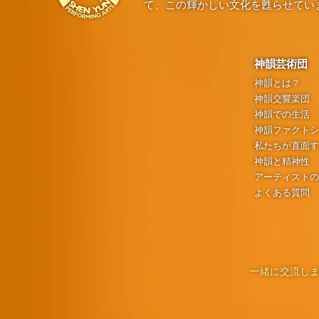
て、この輝かしい文化を甦らせてい
神韻芸術団
神韻とは？
神韻交響楽団
神韻での生活
神韻ファクト
私たちが直面
神韻と精神性
アーティスト
よくある質問
一緒に交流しま