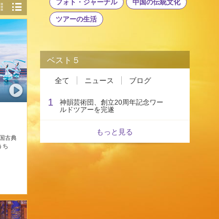
フォト・ジャーナル
中国の伝統文化
ツアーの生活
ベスト５
全て
ニュース
ブログ
1
神韻芸術団、創立20周年記念ワー
ルドツアーを完遂
もっと見る
国古典
うち