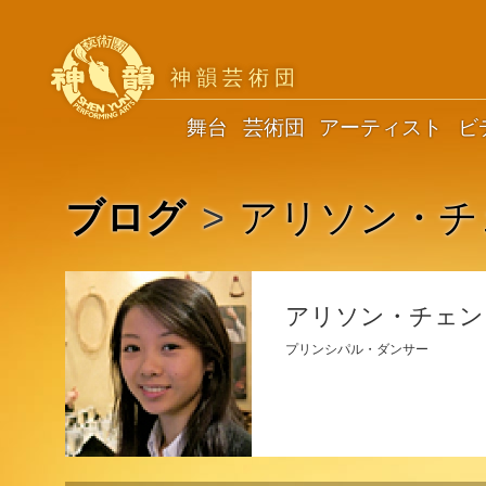
神韻芸術団
舞台
芸術団
アーティスト
ビ
ブログ
>
アリソン・チ
アリソン・チェン
プリンシパル・ダンサー