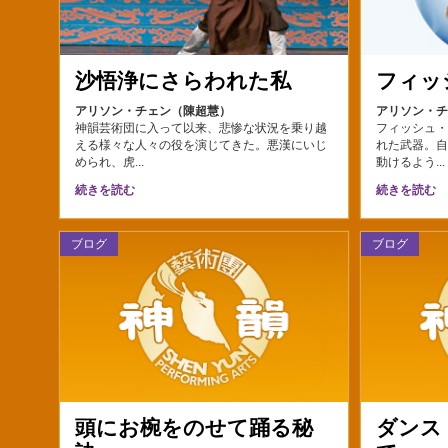
沙悟浄にさらわれた私
フィッ
アリソン・チェン（陳超慧）
アリソン・
神韻芸術団に入って以来、悲惨な状況を乗り越
フィッシュ
える様々な人々の役を演じてきた。悪漢にいじ
れた武器。
められ、虎...
動けるよう..
続きを読む
続きを読む
ブログ
ブログ
頭にお椀をのせて踊る秘
ダンス