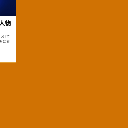
人物
つけて
月に着