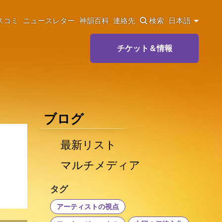
スコミ
ニュースレター
神韻百科
連絡先
検索
日本語
チケット＆情報
ブログ
最新リスト
マルチメディア
タグ
アーティストの視点