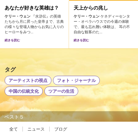
あなたが好きな英雄は？
天上からの兆し
ケリー・ウェン
『水滸伝』の英雄
ケリー・ウェン
ケネディーセンタ
たちから月に昇った皇帝まで、古典
ー・オペラハウスでの今週の体験
の様々な登場人物からお気に入りの
で、最も忘れ難い体験は、 耳の不
ヒーローをみつ...
自由な観客のた...
続きを読む
続きを読む
タグ
アーティストの視点
フォト・ジャーナル
中国の伝統文化
ツアーの生活
ベスト５
全て
ニュース
ブログ