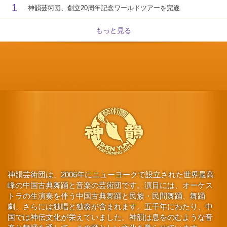
1
神韻芸術団、創立20周年記念ワールドツアーを完遂
もっと見る
神韻芸術団は、2006年にニューヨークで設立された世界最高
峰の中国古典舞踊と音楽の芸術団です。演目には、オーケス
トラの生演奏を伴う中国古典舞踊と民族・民間舞踊、舞踊
劇、さらには独唱と独奏が含まれます。五千年にわたり、中
国では神伝文化が栄えていました。神韻は息をのむような音