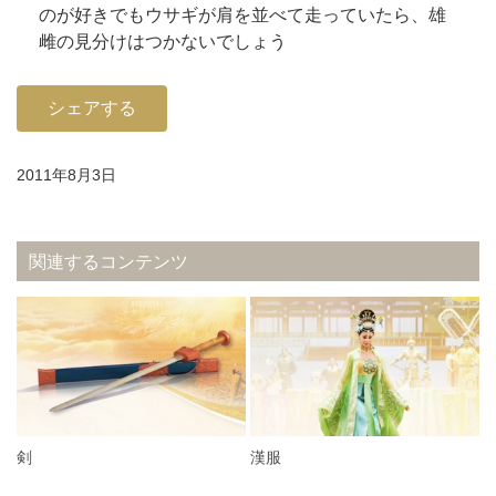
のが好き
でもウサギが肩を並べて走っていたら、
雄
雌の見分けはつかないでしょう
シェアする
2011年8月3日
関連するコンテンツ
剣
漢服