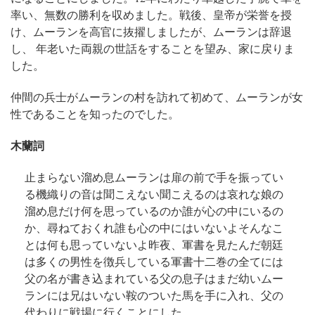
率い、無数の勝利を収めました。戦後、皇帝が栄誉を授
け、ムーランを高官に抜擢しましたが、ムーランは辞退
し、 年老いた両親の世話をすることを望み、家に戻りま
した。
仲間の兵士がムーランの村を訪れて初めて、ムーランが女
性であることを知ったのでした。
木蘭詞
止まらない溜め息
ムーランは扉の前で手を振ってい
る
機織りの音は聞こえない
聞こえるのは哀れな娘の
溜め息だけ
何を思っているのか
誰が心の中にいるの
か、尋ねておくれ
誰も心の中にはいないよ
そんなこ
とは何も思っていないよ
昨夜、軍書を見たんだ
朝廷
は多くの男性を徴兵している
軍書十二巻の全てには
父の名が書き込まれている
父の息子はまだ幼い
ムー
ランには兄はいない
鞍のついた馬を手に入れ、
父の
代わりに戦場に行くことにした