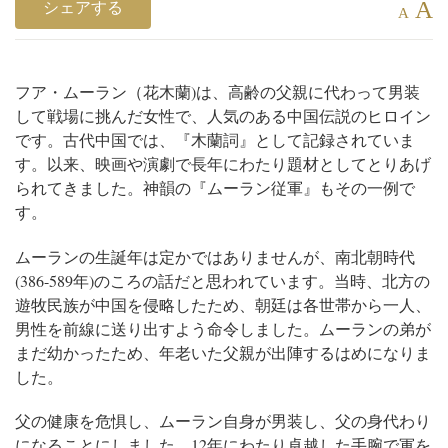
A
シェアする
A
フア・ムーラン（花木蘭)は、高齢の父親に代わって男装
して戦場に挑んだ女性で、人気のある中国伝説のヒロイン
です。古代中国では、『木蘭詞』として記録されていま
す。以来、映画や演劇で長年にわたり題材としてとりあげ
られてきました。神韻の『ムーラン従軍』もその一例で
す。
ムーランの生誕年は定かではありませんが、南北朝時代
(386-589年)のころの話だと思われています。当時、北方の
遊牧民族が中国を侵略したため、朝廷は各世帯から一人、
男性を前線に送り出すよう命令しました。ムーランの弟が
まだ幼かったため、年老いた父親が出陣するはめになりま
した。
父の健康を危惧し、ムーラン自身が男装し、父の身代わり
になることにしました。12年にわたり卓越した手腕で軍を