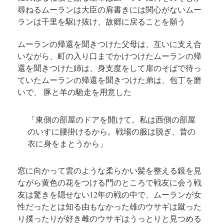
尋ねる
ムーランは大臣の肩書きには関心がない
ムー
ランは千里を駆け抜け、
故郷に戻ることを願う
ムーランの帰還を聞きつけた父母は、
互いに支え合
いながら、町の入り口までかけつけた
ムーランの帰
還を聞きつけた姉は、
身支度をして扉のそばで待っ
ていた
ムーランの帰還を聞きつけた弟は、
包丁を磨
いで、 豚と羊の馳走を用意した
「東側の部屋のドアを開けて。私は西側の部屋
のいすに腰掛けるから。
戦場の服は脱ぎ、昔の
衣に身をまとうから」
窓に向かって雲のような柔らかい髪を整える
鏡を見
ながら黄色の花をつける
門のところで戦友に会う
戦
友は驚きを隠せない
12年の戦の中で、
ムーランが女
性だったとは知る由もなかった
雄のウサギは蹴った
り撲ったりが好き
雌のウサギはうっとりと見つめる