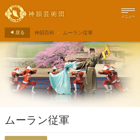
神韻芸術団
メニュー
戻る
神韻百科
>
ムーラン従軍
ムーラン従軍