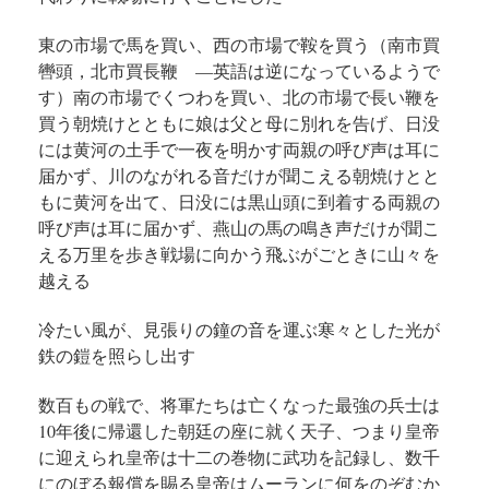
東の市場で馬を買い、
西の市場で鞍を買う
（南市買
轡頭，北市買長鞭 —英語は逆になっているようで
す）
南の市場でくつわを買い、
北の市場で長い鞭を
買う
朝焼けとともに娘は父と母に別れを告げ、
日没
には黄河の土手で一夜を明かす
両親の呼び声は耳に
届かず、
川のながれる音だけが聞こえる
朝焼けとと
もに黄河を出て、
日没には黒山頭に到着する
両親の
呼び声は耳に届かず、
燕山の馬の鳴き声だけが聞こ
える
万里を歩き戦場に向かう
飛ぶがごときに山々を
越える
冷たい風が、見張りの鐘の音を運ぶ
寒々とした光が
鉄の鎧を照らし出す
数百もの戦で、将軍たちは亡くなった
最強の兵士は
10年後に帰還した
朝廷の座に就く天子、
つまり皇帝
に迎えられ
皇帝は十二の巻物に武功を記録し、
数千
にのぼる報償を賜る
皇帝はムーランに何をのぞむか