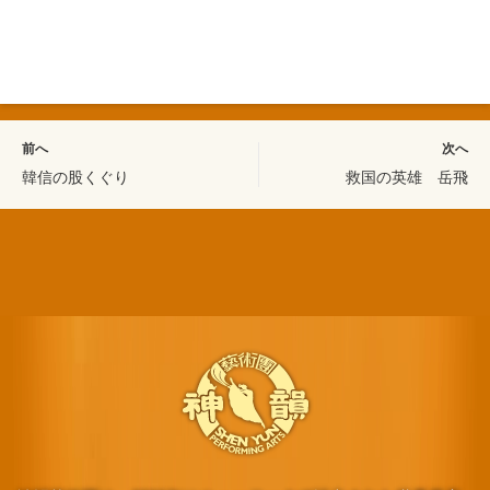
前へ
次へ
韓信の股くぐり
救国の英雄 岳飛