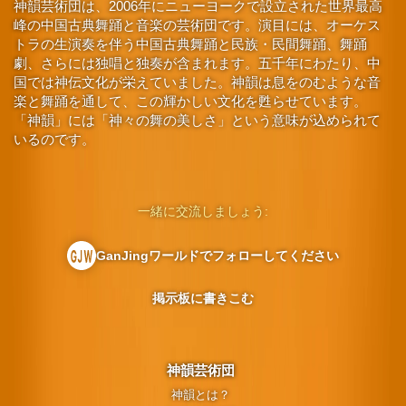
神韻芸術団は、2006年にニューヨークで設立された世界最高
峰の中国古典舞踊と音楽の芸術団です。演目には、オーケス
トラの生演奏を伴う中国古典舞踊と民族・民間舞踊、舞踊
劇、さらには独唱と独奏が含まれます。五千年にわたり、中
国では神伝文化が栄えていました。神韻は息をのむような音
楽と舞踊を通して、この輝かしい文化を甦らせています。
「神韻」には「神々の舞の美しさ」という意味が込められて
いるのです。
一緒に交流しましょう:
GanJingワールドでフォローしてください
掲示板に書きこむ
神韻芸術団
神韻とは？