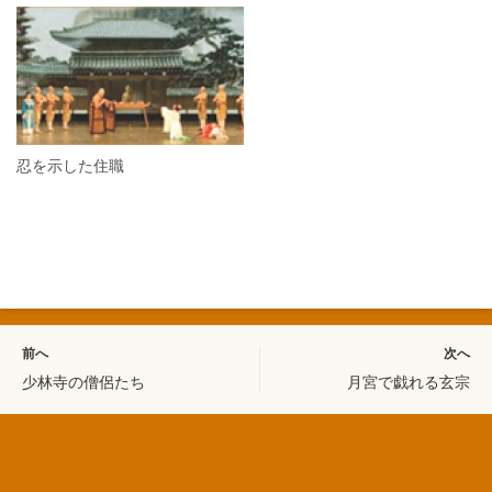
忍を示した住職
前へ
次へ
少林寺の僧侶たち
月宮で戯れる玄宗