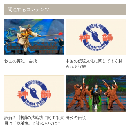
関連するコンテンツ
救国の英雄 岳飛
中国の伝統文化に関してよく見
られる誤解
誤解2：神韻の法輪功に関する演
濟公の伝説
目は「政治色」があるのでは？