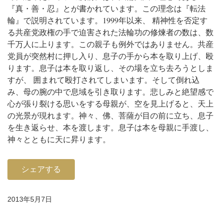
『真・善・忍』とが書かれています。この理念は『転法
輪』で説明されています。
1999年以来、 精神性を否定す
る共産党政権の手で迫害された法輪功の修煉者の数は、数
千万人に上ります。この親子も例外ではありません。
共産
党員が突然村に押し入り、息子の手から本を取り上げ、殴
ります。息子は本を取り返し、その場を立ち去ろうとしま
すが、 囲まれて殴打されてしまいます。そして倒れ込
み、母の腕の中で息域を引き取ります。
悲しみと絶望感で
心が張り裂ける思いをする母親が、空を見上げると、天上
の光景が現れます。神々、佛、菩薩が目の前に立ち、息子
を生き返らせ、本を渡します。息子は本を母親に手渡し、
神々とともに天に昇ります。
シェアする
2013年5月7日