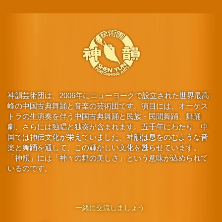
神韻芸術団は、2006年にニューヨークで設立された世界最高
峰の中国古典舞踊と音楽の芸術団です。演目には、オーケス
トラの生演奏を伴う中国古典舞踊と民族・民間舞踊、舞踊
劇、さらには独唱と独奏が含まれます。五千年にわたり、中
国では神伝文化が栄えていました。神韻は息をのむような音
楽と舞踊を通して、この輝かしい文化を甦らせています。
「神韻」には「神々の舞の美しさ」という意味が込められて
いるのです。
一緒に交流しましょう: