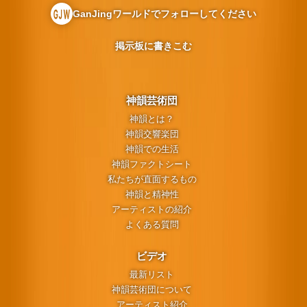
GanJingワールドでフォローしてください
掲示板に書きこむ
神韻芸術団
神韻とは？
神韻交響楽団
神韻での生活
神韻ファクトシート
私たちが直面するもの
神韻と精神性
アーティストの紹介
よくある質問
ビデオ
最新リスト
神韻芸術団について
アーティスト紹介