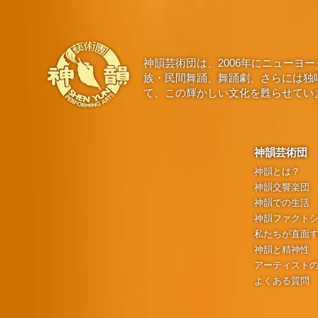
神韻芸術団は、2006年にニュー
族・民間舞踊、舞踊劇、さらには独
て、この輝かしい文化を甦らせてい
神韻芸術団
神韻とは？
神韻交響楽団
神韻での生活
神韻ファクト
私たちが直面
神韻と精神性
アーティスト
よくある質問