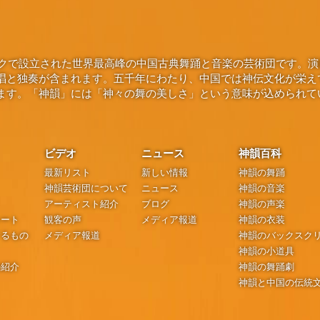
ヨークで設立された世界最高峰の中国古典舞踊と音楽の芸術団です。
唱と独奏が含まれます。五千年にわたり、中国では神伝文化が栄え
ます。「神韻」には「神々の舞の美しさ」という意味が込められて
ビデオ
ニュース
神韻百科
最新リスト
新しい情報
神韻の舞踊
神韻芸術団について
ニュース
神韻の音楽
アーティスト紹介
ブログ
神韻の声楽
シート
観客の声
メディア報道
神韻の衣装
するもの
メディア報道
神韻のバックスク
神韻の小道具
の紹介
神韻の舞踊劇
神韻と中国の伝統