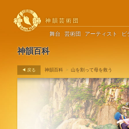
神韻芸術団
舞台
芸術団
アーティスト
ビ
神韻百科
戻る
神韻百科
>
山を割って母を救う