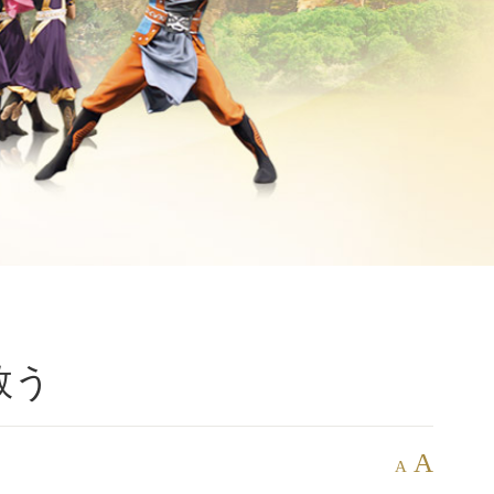
救う
A
A