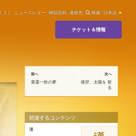
スコミ
ニュースレター
神韻百科
連絡先
検索
日本語
チケット＆情報
前へ
次へ
黄粱一炊の夢
後羿、太陽を 射
る
関連するコンテンツ
漢