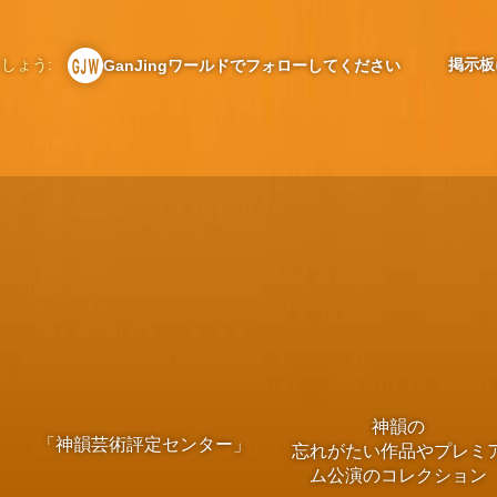
しょう:
掲示板
GanJingワールドでフォローしてください
神韻の
「神韻芸術評定センター」
忘れがたい作品やプレミ
ム公演のコレクション