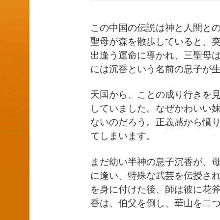
この中国の伝説は神と人間と
聖母が森を散歩していると、
出逢う運命に導かれ、三聖母
には沉香という名前の息子が
天国から、ことの成り行きを
していました。なぜかわいい
ないのだろう。正義感から憤り
てしまいます。
まだ幼い半神の息子沉香が、
に逢い、特殊な武芸を伝授さ
を身に付けた後、師は彼に花
香は、伯父を倒し、華山を二