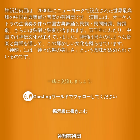
神韻芸術団は、2006年にニューヨークで設立された世界最高
峰の中国古典舞踊と音楽の芸術団です。演目には、オーケス
トラの生演奏を伴う中国古典舞踊と民族・民間舞踊、舞踊
劇、さらには独唱と独奏が含まれます。五千年にわたり、中
国では神伝文化が栄えていました。神韻は息をのむような音
楽と舞踊を通して、この輝かしい文化を甦らせています。
「神韻」には「神々の舞の美しさ」という意味が込められて
いるのです。
一緒に交流しましょう:
GanJingワールドでフォローしてください
掲示板に書きこむ
神韻芸術団