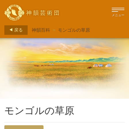
神韻芸術団
メニュー
戻る
神韻百科
>
モンゴルの草原
モンゴルの草原