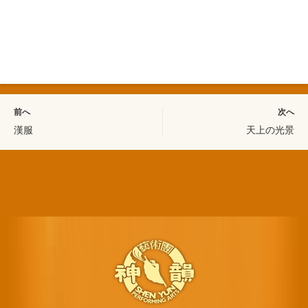
前へ
次へ
漢服
天上の光景