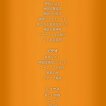
神韻とは？
神韻交響楽団
神韻での生活
神韻ファクトシート
私たちが直面するもの
神韻と精神性
アーティストの紹介
よくある質問
ビデオ
最新リスト
神韻芸術団について
アーティスト紹介
観客の声
メディア報道
ニュース
新しい情報
ニュース
ブログ