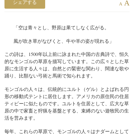
A
シェアする
A
「空は青々とし、野原は果てしなく広がる。
風が吹き草がなびくと、牛や羊の姿が現れる」
この詩は、1500年以上前に詠まれた中国の古典詩で、恒久
的なモンゴルの草原を描写しています。この広々とした草
原に生活する人々は、自然との緊密な関わり、闊達な歌や
踊り、比類ない弓術と馬術で知られます。
モンゴルの人々は、伝統的にユルト（ゲル）とよばれる円
形の移動式テントに居住します。アメリカの原住民の住居
ティピーに似たものです。ユルトを住居として、広大な草
原の中で家畜と狩猟を基盤とする、束縛のない遊牧民の生
活を営みます。
毎年、これらの草原で、モンゴルの人々はナダームとして