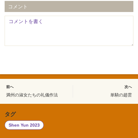
コメント
前へ
次へ
満州の淑女たちの礼儀作法
単騎の趙雲
タグ
Shen Yun 2023