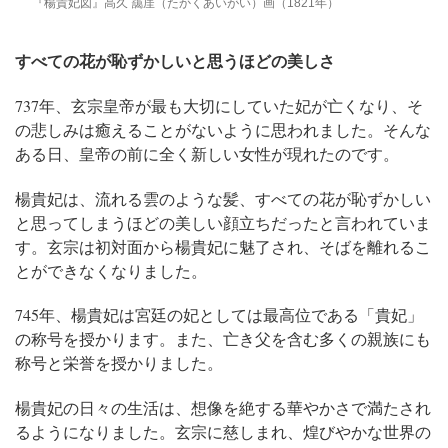
『楊貴妃図』高久 靄厓（たかくあいがい）画（1821年）
すべての花が恥ずかしいと思うほどの美しさ
737年、玄宗皇帝が最も大切にしていた妃が亡くなり、そ
の悲しみは癒えることがないように思われました。そんな
ある日、皇帝の前に全く新しい女性が現れたのです。
楊貴妃は、流れる雲のような髪、すべての花が恥ずかしい
と思ってしまうほどの美しい顔立ちだったと言われていま
す。玄宗は初対面から楊貴妃に魅了され、そばを離れるこ
とができなくなりました。
745年、楊貴妃は宮廷の妃としては最高位である「貴妃」
の称号を授かります。また、亡き父を含む多くの親族にも
称号と栄誉を授かりました。
楊貴妃の日々の生活は、想像を絶する華やかさで満たされ
るようになりました。玄宗に慈しまれ、煌びやかな世界の