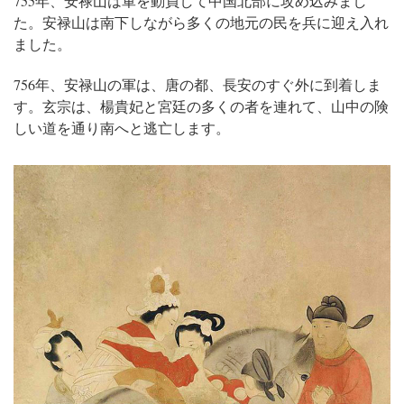
755年、安禄山は軍を動員して中国北部に攻め込みまし
た。安禄山は南下しながら多くの地元の民を兵に迎え入れ
ました。
756年、安禄山の軍は、唐の都、長安のすぐ外に到着しま
す。玄宗は、楊貴妃と宮廷の多くの者を連れて、山中の険
しい道を通り南へと逃亡します。