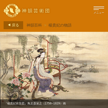
神韻芸術団
メニュー
戻る
神韻百科
>
楊貴妃の物語
『楊貴妃吹笛図』鳥文斎栄之（1756–1829）画