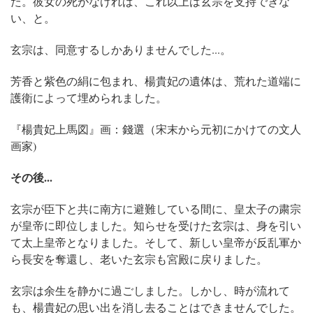
た。彼女の死がなければ、これ以上は玄宗を支持できな
い、と。
玄宗は、同意するしかありませんでした...。
芳香と紫色の絹に包まれ、楊貴妃の遺体は、荒れた道端に
護衛によって埋められました。
『楊貴妃上馬図』画：錢選（宋末から元初にかけての文人
画家)
その後...
玄宗が臣下と共に南方に避難している間に、皇太子の粛宗
が皇帝に即位しました。知らせを受けた玄宗は、身を引い
て太上皇帝となりました。そして、新しい皇帝が反乱軍か
ら長安を奪還し、老いた玄宗も宮殿に戻りました。
玄宗は余生を静かに過ごしました。しかし、時が流れて
も、楊貴妃の思い出を消し去ることはできませんでした。