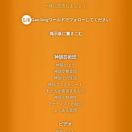
一緒に交流しましょう:
GanJingワールドでフォローしてください
掲示板に書きこむ
神韻芸術団
神韻とは？
神韻交響楽団
神韻での生活
神韻ファクトシート
私たちが直面するもの
神韻と精神性
アーティストの紹介
よくある質問
ビデオ
最新リスト