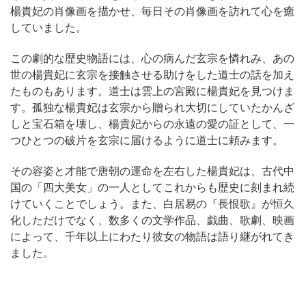
楊貴妃の肖像画を描かせ、毎日その肖像画を訪れて心を癒
していました。
この劇的な歴史物語には、心の病んだ玄宗を憐れみ、あの
世の楊貴妃に玄宗を接触させる助けをした道士の話を加え
たものもあります。道士は雲上の宮殿に楊貴妃を見つけま
す。孤独な楊貴妃は玄宗から贈られ大切にしていたかんざ
しと宝石箱を壊し、楊貴妃からの永遠の愛の証として、一
つひとつの破片を玄宗に届けるように道士に頼みます。
その容姿と才能で唐朝の運命を左右した楊貴妃は、古代中
国の「四大美女」の一人としてこれからも歴史に刻まれ続
けていくことでしょう。また、白居易の『長恨歌』が恒久
化しただけでなく、数多くの文学作品、戯曲、歌劇、映画
によって、千年以上にわたり彼女の物語は語り継がれてき
ました。