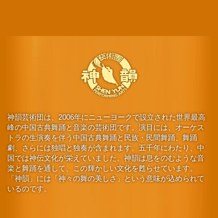
神韻芸術団は、2006年にニューヨークで設立された世界最高
峰の中国古典舞踊と音楽の芸術団です。演目には、オーケス
トラの生演奏を伴う中国古典舞踊と民族・民間舞踊、舞踊
劇、さらには独唱と独奏が含まれます。五千年にわたり、中
国では神伝文化が栄えていました。神韻は息をのむような音
楽と舞踊を通して、この輝かしい文化を甦らせています。
「神韻」には「神々の舞の美しさ」という意味が込められて
いるのです。