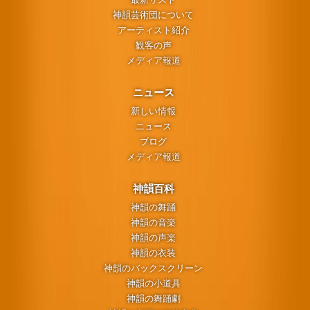
神韻芸術団について
アーティスト紹介
観客の声
メディア報道
ニュース
新しい情報
ニュース
ブログ
メディア報道
神韻百科
神韻の舞踊
神韻の音楽
神韻の声楽
神韻の衣装
神韻のバックスクリーン
神韻の小道具
神韻の舞踊劇