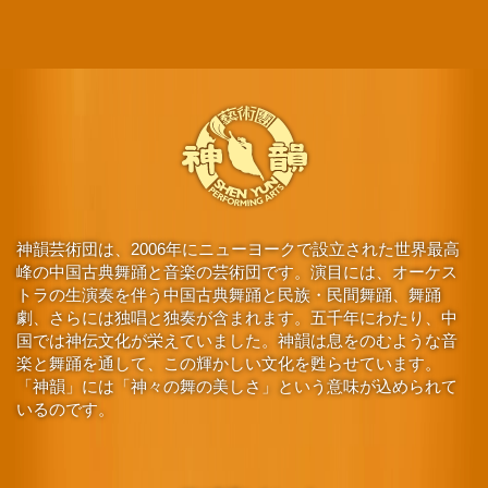
神韻芸術団は、2006年にニューヨークで設立された世界最高
峰の中国古典舞踊と音楽の芸術団です。演目には、オーケス
トラの生演奏を伴う中国古典舞踊と民族・民間舞踊、舞踊
劇、さらには独唱と独奏が含まれます。五千年にわたり、中
国では神伝文化が栄えていました。神韻は息をのむような音
楽と舞踊を通して、この輝かしい文化を甦らせています。
「神韻」には「神々の舞の美しさ」という意味が込められて
いるのです。