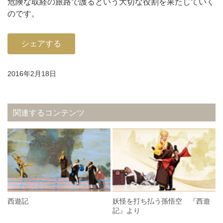
危険な取経の旅路で護るという大切な役割を果たしていく
のです。
シェアする
2016年2月18日
関連するコンテンツ
西遊記
妖怪を打ち払う孫悟空 『西遊
記』より