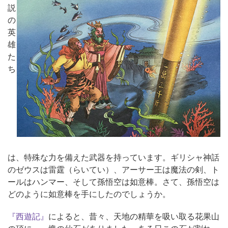
説
の
英
雄
た
ち
は、特殊な力を備えた武器を持っています。ギリシャ神話
のゼウスは雷霆（らいてい）、アーサー王は魔法の剣、ト
ールはハンマー、そして孫悟空は如意棒。さて、孫悟空は
どのように如意棒を手にしたのでしょうか。
『西遊記』
によると、昔々、天地の精華を吸い取る花果山