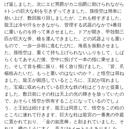
げ返しました。
次にエビ男爵がカニ伯爵に助けられながら
4トンの巨大な剣を引きずってきました。孫悟空は簡単に
拾い上げ、数回振り回しましたが、これも軽すぎました。
龍王は冷や汗をかきながら、管理する武器のなかで4番目
に重いものを持って来させました。
ドアが開き、甲殻類三
匹が巨大な斧、槍を運んできました。どの武器よりも重い
もので、一歩一歩前に進むたびに、海底を振動させまし
た。孫悟空は、重くて持ち上げられないふりをして、しば
らくもてあそんだ後、空中に投げて一本の指に乗せまし
た。そして首を横に振り、軽く放り投げました。
「皆、爪
楊枝みたいだ。もっと重いのはないのか？」と悟空は尋ね
ました。
龍王が困惑しているところに、王妃が現れまし
た。宝蔵に収められている巨大な鉄の柱はどうかと提案し
ました。数日前にその柱は天上の光の輝きを放っていたの
で、おそらく悟空が所有することになっているのでしょ
う、と王妃は続けます。龍王は同意して、悟空をこの柱の
ところに連れて行きます。
巨大な柱は龍宮の一番奥の中庭
に置かれており、「金の如意棒」と刻まれていました。そ
れは、樽のように太く、高さは6メートルもありました。