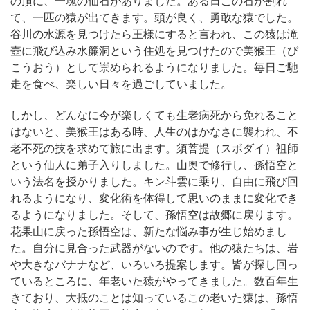
の頂に、一塊の仙石がありました。ある日この石が割れ
て、一匹の猿が出てきます。頭が良く、勇敢な猿でした。
谷川の水源を見つけたら王様にすると言われ、この猿は滝
壺に飛び込み水簾洞という住処を見つけたので美猴王（び
こうおう）として崇められるようになりました。毎日ご馳
走を食べ、楽しい日々を過ごしていました。
しかし、どんなに今が楽しくても生老病死から免れること
はないと、美猴王はある時、人生のはかなさに襲われ、不
老不死の技を求めて旅に出ます。
須菩提（スボダイ）祖師
という仙人に弟子入りしました。山奥で修行し、孫悟空と
いう法名を授かりました。キン斗雲に乗り、自由に飛び回
れるようになり、変化術を体得して思いのままに変化でき
るようになりました。そして、孫悟空は故郷に戻ります。
花果山に戻った孫悟空は、新たな悩み事が生じ始めまし
た。自分に見合った武器がないのです。他の猿たちは、岩
や大きなバナナなど、いろいろ提案します。皆が探し回っ
ているところに、年老いた猿がやってきました。数百年生
きており、大抵のことは知っているこの老いた猿は、孫悟