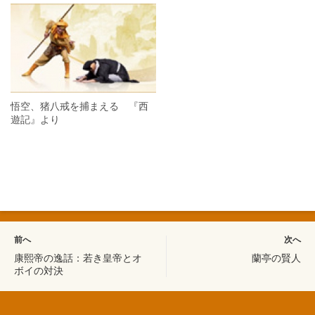
悟空、猪八戒を捕まえる 『西
遊記』より
前へ
次へ
康熙帝の逸話：若き皇帝とオ
蘭亭の賢人
ボイの対決