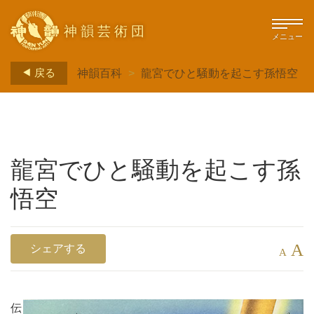
神韻芸術団
メニュー
戻る
神韻百科
>
龍宮でひと騒動を起こす孫悟空
龍宮でひと騒動を起こす孫
悟空
A
シェアする
A
伝