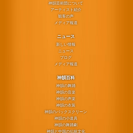
神韻芸術団について
アーティスト紹介
観客の声
メディア報道
ニュース
新しい情報
ニュース
ブログ
メディア報道
神韻百科
神韻の舞踊
神韻の音楽
神韻の声楽
神韻の衣装
神韻のバックスクリーン
神韻の小道具
神韻の舞踊劇
神韻と中国の伝統文化