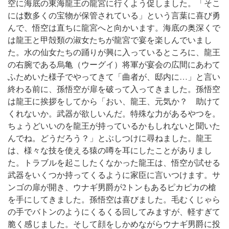
空に海底の東海龍王の龍宮に行くよう促しました。
「そこ
には数多くの宝物が保管されている」という言葉に喜び勇
んで、悟空は直ちに龍宮へと向かいます。
海底の奥深くで
は龍王と甲殻類の淑女たちが龍宮で宴を楽しんでいまし
た。水の仙女たちの踊りが興に入っているところに、龍王
の右腕である烏亀（ウーグイ）将軍が宴会の広間にあわて
ふためいた様子でやってきて「曲者が、邸内に…」と言い
終わる前に、孫悟空が扉を破って入ってきました。
孫悟空
は龍王に挨拶をしてから「おい、龍王、元気か？ 助けて
くれないか。武器が欲しいんだ。特殊な力があるやつを。
ちょうどいいのを龍王が持っているかもしれないと聞いた
んでね。どうだろう？」とぶしつけに尋ねました。
龍王
は、様々な技を使える猿の噂を耳にしたことがありまし
た。トラブルを起こしたくなかった龍王は、悟空が試せる
武器をいくつか持ってくるように家臣に言いつけます。
サ
ンゴの扉が開き、ウナギ男爵が2トンもあるピカピカの槍
を手にしてきました。孫悟空は喜びました。毛むくじゃら
の手でバトンのようにくるくる回してみますが、軽すぎて
脆く感じました。そして顔をしかめながらウナギ男爵に投