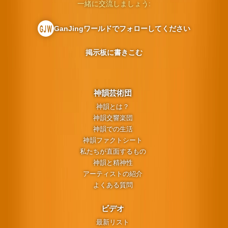
一緒に交流しましょう:
GanJingワールドでフォローしてください
掲示板に書きこむ
神韻芸術団
神韻とは？
神韻交響楽団
神韻での生活
神韻ファクトシート
私たちが直面するもの
神韻と精神性
アーティストの紹介
よくある質問
ビデオ
最新リスト