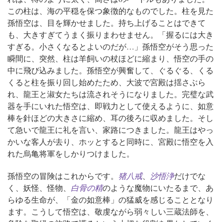
この柱は、海の平穏を保つ象徴的なものでした。
柱を見た
孫悟空は、目を輝かせました。持ち上げることはできて
も、大きすぎてうまく振りまわせません。「握るには大き
すぎる。小さくなるとよいのだが…」
孫悟空がそう思った
瞬間に、突然、柱は羊飼いの杖ほどに縮まり、悟空の手の
中に飛び込みました。孫悟空が興奮して、ぐるぐる、くる
くると柱を振り回し始めたため、大波で宮殿は揺さぶら
れ、龍王と淑女たちは流されそうになりました。
完璧な武
器を手にいれた悟空は、即戦力として使えるように、如意
棒を針ほどの大きさに縮め、耳の後ろに収めました。そし
て急いで龍王に礼を言い、家路につきました。
龍王はやっ
かいな客人が去り、ホッとすると同時に、宮殿に悟空を入
れた烏亀将軍をしかりつけました。
孫悟空の冒険はこれからです。
猪八戒
、
沙悟浄
だけでな
く、妖怪、怪物、
白骨の精
のような魔物にいたるまで、あ
らゆる生命が、「金の如意棒」の猛威を感じることとなり
ます。こうして悟空は、敬虔ながら弱々しい三蔵法師を、