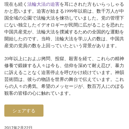
現在も続く
法輪大法の迫害
を耳にされた方もいらっしゃる
かと思います。迫害が始まる1999年以前は、数千万人が中
国全域の公園で法輪大法を煉功していました。党の管理下
にない独立したイデオロギーが民間に広がることを恐れた
中国共産党が、法輪大法を撲滅するための全国的な運動を
開始したのです。当時、法輪大法を学ぶ人の数は、中国共
産党の党員の数を上回っていたという背景があります。
20年以上におよぶ拷問、投獄、殺害を経て、これらの精神
修養で鍛錬する人々は今も、信仰を深めて耐え忍び、暴力
に訴えることなく迫害停止を呼びかけ続けています。神韻
芸術団は、彼らの物語を世界の舞台で伝えています。これ
らの人々の勇気、希望のメッセージが、数百万人にのぼる
観客の皆様の心に触れています。
シェアする
2017年2月22日