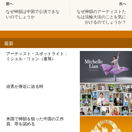
前へ
次へ
なぜ神韻は中国で公演できな
なぜ神韻のアーティストた
いのでしょうか
ちは法輪大法のことを気に
かけるのでしょうか？
最新
アーティスト・スポットライト：
ミシェル・リェン（連旭）
迫害が身近に迫る時
米国で神韻を狙った中国の工作
員、罪を認める