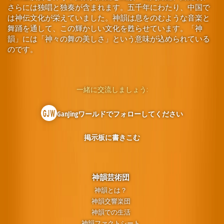
さらには独唱と独奏が含まれます。五千年にわたり、中国で
は神伝文化が栄えていました。神韻は息をのむような音楽と
舞踊を通して、この輝かしい文化を甦らせています。「神
韻」には「神々の舞の美しさ」という意味が込められている
のです。
一緒に交流しましょう:
GanJingワールドでフォローしてください
掲示板に書きこむ
神韻芸術団
神韻とは？
神韻交響楽団
神韻での生活
神韻ファクトシート