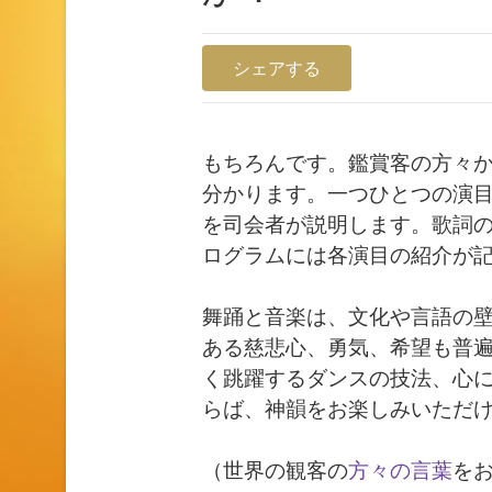
シェアする
もちろんです。鑑賞客の方々
分かります。一つひとつの演
を司会者が説明します。歌詞
ログラムには各演目の紹介が
舞踊と音楽は、文化や言語の
ある慈悲心、勇気、希望も普
く跳躍するダンスの技法、心
らば、神韻をお楽しみいただ
（世界の観客の
方々の言葉
を