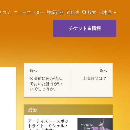
スコミ
ニュースレター
神韻百科
連絡先
検索
日本語
チケット＆情報
前へ
次へ
公演前に何か読ん
上演時間は？
でおいたほうがい
いでしょうか。
最新
アーティスト・スポッ
トライト：ミシェル・