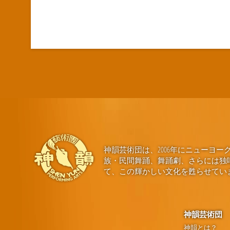
神韻芸術団は、2006年にニュー
族・民間舞踊、舞踊劇、さらには独
て、この輝かしい文化を甦らせてい
神韻芸術団
神韻とは？