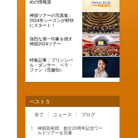
めの情報源
神韻ツアーの写真集：
2024年シーズンが軽快
にスタート！
強烈な第一印象を残す
神韻2024ツアー
特集記事：プリンシパ
ル・ダンサー、ベラ・
ファン（范徽怡）
ベスト５
全て
ニュース
ブログ
1
神韻芸術団、創立20周年記念ワー
ルドツアーを完遂