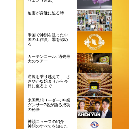
リェン（連旭）
迫害が身近に迫る時
米国で神韻を狙った中
国の工作員、罪を認め
る
カーテンコール: 過去最
大のツアー
逆境を乗り越えて ― さ
さやかな始まりから今
日に至るまで
米国思想リーダー: 神韻
ダンサー7名が語る成功
の秘訣
神韻ニュースの紹介：
神韻のすべてを知るた