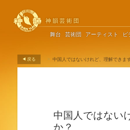
神韻芸術団
舞台
芸術団
アーティスト
ビ
戻る
中国人ではないけれど、理解できま
>
中国人ではない
か？