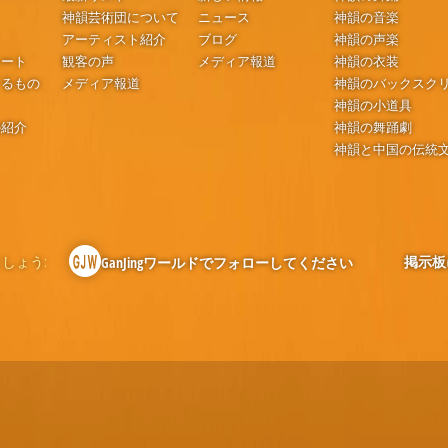
神韻芸術団について
ニュース
神韻の音楽
アーティスト紹介
ブログ
神韻の声楽
シート
観客の声
メディア報道
神韻の衣装
するもの
メディア報道
神韻のバックスク
神韻の小道具
の紹介
神韻の舞踊劇
神韻と中国の伝統
しょう:
掲示板
GanJingワールドでフォローしてください