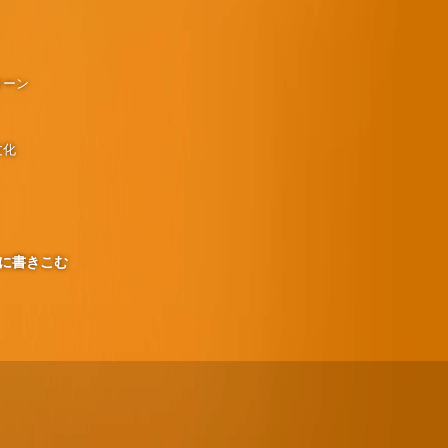
リーン
文化
に書きこむ