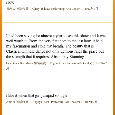
i love
肯志大 神韻鑑賞： Chiayi (Chiayi Performing Arts Center)， 2012年7月
I had been saving for almost a year to see this show and it was
well worth it. From the very first note to the last bow, it held
my fascination and stole my breath. The beauty that is
Classical Chinese dance not only demonstrates the grace but
the strength that it requires. Absolutely Stunning
Eva Dawn Backstrom 神韻鑑賞： Regina (The Conexus Arts Center)， 2012年7
月
i like it when that girl jumped so high
Amruta 神韻鑑賞： Nagoya (Aichi Prefectural Art Theater)， 2012年7月