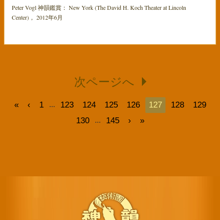
Peter Vogl 神韻鑑賞： New York (The David H. Koch Theater at Lincoln
Center)， 2012年6月
次ページへ
«
‹
1
123
124
125
126
127
128
129
...
130
145
›
»
...