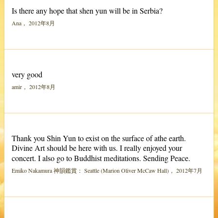
Is there any hope that shen yun will be in Serbia?
Ana， 2012年8月
very good
amir， 2012年8月
Thank you Shin Yun to exist on the surface of athe earth.
Divine Art should be here with us. I really enjoyed your
concert. I also go to Buddhist meditations. Sending Peace.
Emiko Nakamura 神韻鑑賞： Seattle (Marion Oliver McCaw Hall)， 2012年7月