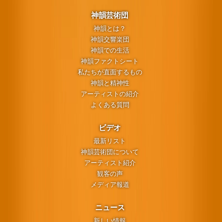
神韻芸術団
神韻とは？
神韻交響楽団
神韻での生活
神韻ファクトシート
私たちが直面するもの
神韻と精神性
アーティストの紹介
よくある質問
ビデオ
最新リスト
神韻芸術団について
アーティスト紹介
観客の声
メディア報道
ニュース
新しい情報