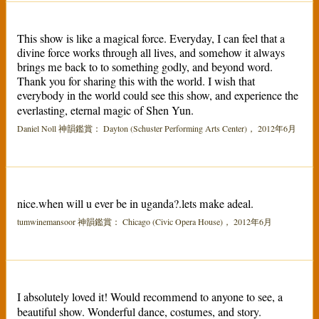
This show is like a magical force. Everyday, I can feel that a
divine force works through all lives, and somehow it always
brings me back to to something godly, and beyond word.
Thank you for sharing this with the world. I wish that
everybody in the world could see this show, and experience the
everlasting, eternal magic of Shen Yun.
Daniel Noll 神韻鑑賞： Dayton (Schuster Performing Arts Center)， 2012年6月
nice.when will u ever be in uganda?.lets make adeal.
tumwinemansoor 神韻鑑賞： Chicago (Civic Opera House)， 2012年6月
I absolutely loved it! Would recommend to anyone to see, a
beautiful show. Wonderful dance, costumes, and story.