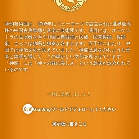
神韻芸術団は、2006年にニューヨークで設立された世界最高
峰の中国古典舞踊と音楽の芸術団です。演目には、オーケス
トラの生演奏を伴う中国古典舞踊と民族・民間舞踊、舞踊
劇、さらには独唱と独奏が含まれます。五千年にわたり、中
国では神伝文化が栄えていました。神韻は息をのむような音
楽と舞踊を通して、この輝かしい文化を甦らせています。
「神韻」には「神々の舞の美しさ」という意味が込められて
いるのです。
一緒に交流しましょう:
GanJingワールドでフォローしてください
掲示板に書きこむ