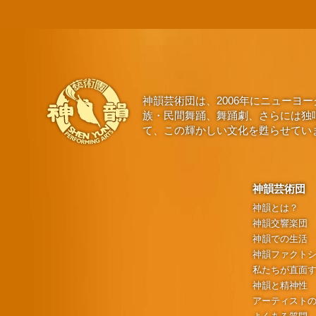
神韻芸術団は、2006年にニュー
族・民間舞踊、舞踊劇、さらには独
て、この輝かしい文化を甦らせてい
神韻芸術団
神韻とは？
神韻交響楽団
神韻での生活
神韻ファクト
私たちが直面
神韻と精神性
アーティスト