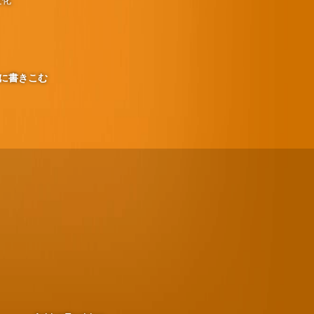
文化
に書きこむ