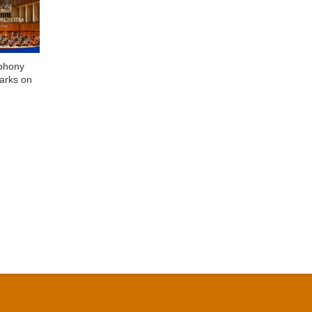
phony
arks on