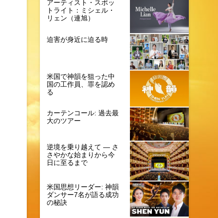
アーティスト・スポッ
トライト：ミシェル・
リェン（連旭）
迫害が身近に迫る時
米国で神韻を狙った中
国の工作員、罪を認め
る
カーテンコール: 過去最
大のツアー
逆境を乗り越えて ― さ
さやかな始まりから今
日に至るまで
米国思想リーダー: 神韻
ダンサー7名が語る成功
の秘訣