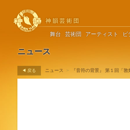
神韻芸術団
舞台
芸術団
アーティスト
ビ
ニュース
戻る
ニュース
>
『音符の背景』 第１回「敦