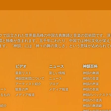
ヨークで設立された世界最高峰の中国古典舞踊と音楽の芸術団です。
唱と独奏が含まれます。五千年にわたり、中国では神伝文化が栄え
ます。「神韻」には「神々の舞の美しさ」という意味が込められて
ビデオ
ニュース
神韻百科
最新リスト
新しい情報
神韻の舞踊
神韻芸術団について
ニュース
神韻の音楽
アーティスト紹介
ブログ
神韻の声楽
シート
観客の声
メディア報道
神韻の衣装
するもの
メディア報道
神韻のバックスク
神韻の小道具
の紹介
神韻の舞踊劇