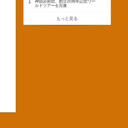
1
神韻芸術団、創立20周年記念ワー
ルドツアーを完遂
もっと見る