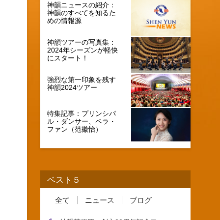
神韻ニュースの紹介：
神韻のすべてを知るた
めの情報源
神韻ツアーの写真集：
2024年シーズンが軽快
にスタート！
強烈な第一印象を残す
神韻2024ツアー
特集記事：プリンシパ
ル・ダンサー、ベラ・
ファン（范徽怡）
ベスト５
全て
ニュース
ブログ