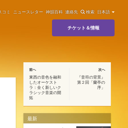
スコミ
ニュースレター
神韻百科
連絡先
検索
日本語
チケット＆情報
前へ
次へ
東西の音色を融和
『音符の背景』
したオーケスト
第２回「蘭亭の
ラ：全く新しいク
序」
ラシック音楽の開
拓
最新