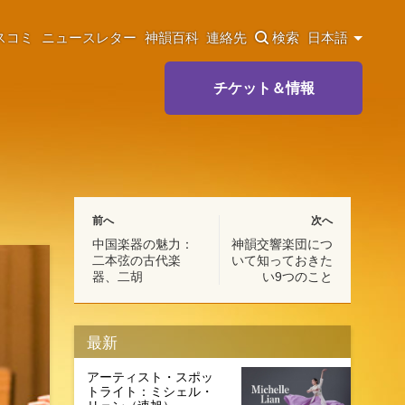
スコミ
ニュースレター
神韻百科
連絡先
検索
日本語
チケット＆情報
前へ
次へ
中国楽器の魅力：
神韻交響楽団につ
二本弦の古代楽
いて知っておきた
器、二胡
い9つのこと
最新
アーティスト・スポッ
トライト：ミシェル・