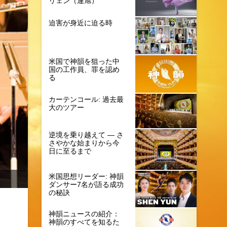
リェン（連旭）
迫害が身近に迫る時
米国で神韻を狙った中
国の工作員、罪を認め
る
カーテンコール: 過去最
大のツアー
逆境を乗り越えて ― さ
さやかな始まりから今
日に至るまで
米国思想リーダー: 神韻
ダンサー7名が語る成功
の秘訣
神韻ニュースの紹介：
神韻のすべてを知るた