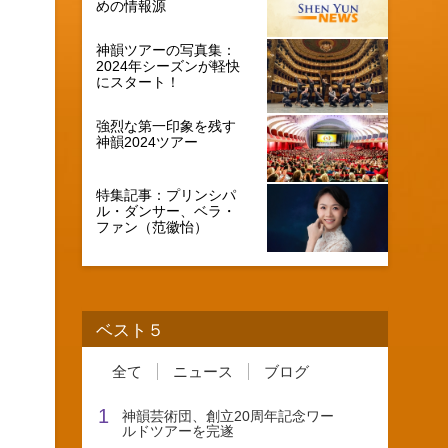
めの情報源
神韻ツアーの写真集：
2024年シーズンが軽快
にスタート！
強烈な第一印象を残す
神韻2024ツアー
特集記事：プリンシパ
ル・ダンサー、ベラ・
ファン（范徽怡）
ベスト５
全て
ニュース
ブログ
1
神韻芸術団、創立20周年記念ワー
ルドツアーを完遂