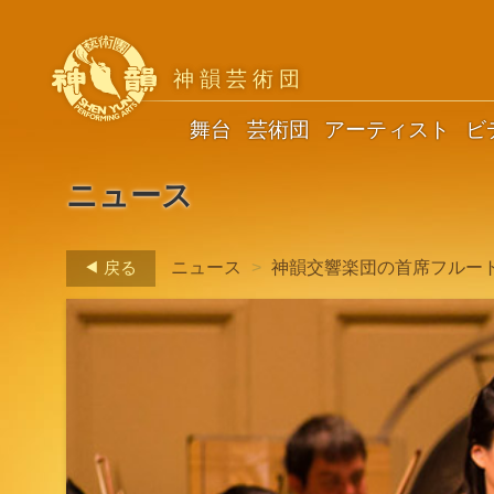
神韻芸術団
舞台
芸術団
アーティスト
ビ
ニュース
戻る
ニュース
>
神韻交響楽団の首席フルー