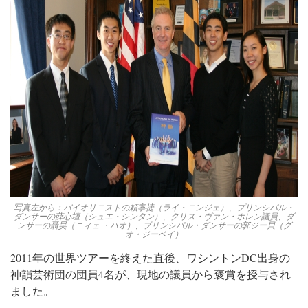
写真左から：バイオリニストの頼寧捷（ライ・ニンジェ）、プリンシパル・
ダンサーの薛心壇（シュエ・シンタン）、クリス・ヴァン・ホレン議員、ダ
ンサーの聶昊（ニィェ ・ハオ）、プリンシパル・ダンサーの郭ジー貝（グ
オ・ジーベイ）
2011年の世界ツアーを終えた直後、ワシントンDC出身の
神韻芸術団の団員4名が、現地の議員から褒賞を授与され
ました。