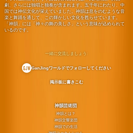
劇、さらには独唱と独奏が含まれます。五千年にわたり、中
国では神伝文化が栄えていました。神韻は息をのむような音
楽と舞踊を通して、この輝かしい文化を甦らせています。
「神韻」には「神々の舞の美しさ」という意味が込められて
いるのです。
一緒に交流しましょう:
GanJingワールドでフォローしてください
掲示板に書きこむ
神韻芸術団
神韻とは？
神韻交響楽団
神韻での生活