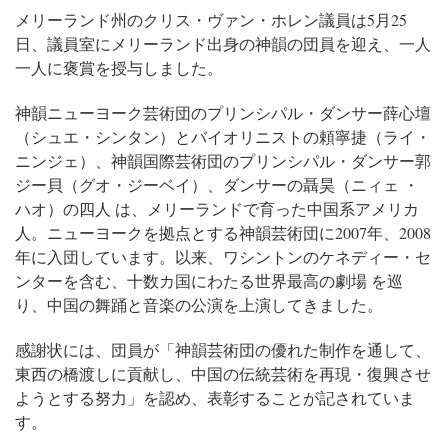
メリーランド州のクリス・ヴァン・ホレン議員は5月25
日、議員室にメリーランド出身の神韻の団員を迎え、一人
一人に褒賞を授与しました。
神韻ニューヨーク芸術団のプリンシパル・ダンサー薛心壇
（シュエ・シンタン）とバイオリニストの頼寧捷（ライ・
ニンジェ）、神韻国際芸術団のプリンシパル・ダンサー郭
ジー貝（グオ・ジーベイ）、ダンサーの聶昊（ニィェ ・
ハオ）の四人 は、メリーランドで育った中国系アメリカ
人。ニューヨークを拠点とする神韻芸術団に2007年、2008
年に入団しています。以来、ワシントンのケネディー・セ
ンターを含む、十数カ国にわたる世界最高の劇場 を巡
り、中国の舞踊と音楽の公演を上演してきました。
感謝状には、団員が「神韻芸術団の優れた制作を通して、
東西の橋渡しに貢献し、中国の伝統芸術を再現・復興させ
ようとする努力」を認め、表彰することが記されていま
す。