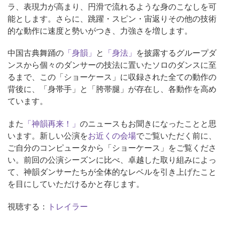
ラ、表現力が高まり、円滑で流れるような身のこなしを可
能とします。さらに、跳躍・スピン・宙返りその他の技術
的な動作に速度と勢いがつき、力強さを増します。
中国古典舞踊の
「身韻」
と
「身法」
を披露するグループダ
ンスから個々のダンサーの技法に置いたソロのダンスに至
るまで、この「ショーケース」に収録された全ての動作の
背後に、「身帯手」と「胯帯腿」が存在し、各動作を高め
ています。
また
「神韻再来！」
のニュースもお聞きになったことと思
います。新しい公演を
お近くの会場
でご覧いただく前に、
ご自分のコンピュータから「ショーケース」をご覧くださ
い。前回の公演シーズンに比べ、卓越した取り組みによっ
て、神韻ダンサーたちが全体的なレベルを引き上げたこと
を目にしていただけるかと存じます。
視聴する：
トレイラー