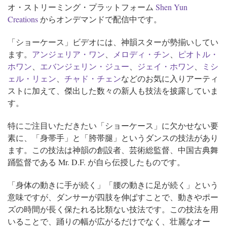
オ・ストリーミング・プラットフォーム
Shen Yun
Creations
からオンデマンドで配信中です。
「ショーケース」ビデオには、神韻スターが勢揃いしてい
ます。
アンジェリア・ワン
、
メロディ・チン
、
ピオトル・
ホワン
、
エバンジェリン・ジュー
、
ジェイ・ホワン
、
ミシ
ェル・リェン
、
チャド・チェン
などのお気に入りアーティ
ストに加えて、傑出した数々の新人も技法を披露していま
す。
特にご注目いただきたい「ショーケース」に欠かせない要
素に、「身帯手」と「胯帯腿」というダンスの技法があり
ます。この技法は神韻の創設者、芸術総監督、中国古典舞
踊監督である Mr. D.F. が自ら伝授したものです。
「身体の動きに手が続く」「腰の動きに足が続く」という
意味ですが、ダンサーが四肢を伸ばすことで、動きやポー
ズの時間が長く保たれる比類ない技法です。この技法を用
いることで、踊りの幅が広がるだけでなく、壮麗なオー