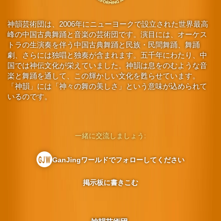
神韻芸術団は、2006年にニューヨークで設立された世界最高
峰の中国古典舞踊と音楽の芸術団です。演目には、オーケス
トラの生演奏を伴う中国古典舞踊と民族・民間舞踊、舞踊
劇、さらには独唱と独奏が含まれます。五千年にわたり、中
国では神伝文化が栄えていました。神韻は息をのむような音
楽と舞踊を通して、この輝かしい文化を甦らせています。
「神韻」には「神々の舞の美しさ」という意味が込められて
いるのです。
一緒に交流しましょう:
GanJingワールドでフォローしてください
掲示板に書きこむ