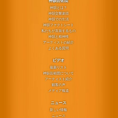
神韻芸術団
神韻とは？
神韻交響楽団
神韻での生活
神韻ファクトシート
私たちが直面するもの
神韻と精神性
アーティストの紹介
よくある質問
ビデオ
最新リスト
神韻芸術団について
アーティスト紹介
観客の声
メディア報道
ニュース
新しい情報
ニュース