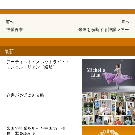
前へ
次へ
神韻再来！
米国を横断する神韻ツアー
最新
アーティスト・スポットライト：
ミシェル・リェン（連旭）
迫害が身近に迫る時
米国で神韻を狙った中国の工作
員、罪を認める