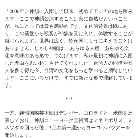
「2006年に神韻に入団して以来、初めてアジアの地を踏み
ます。ここで神韻公演することは実に自然だということ
が、私にとっては最も感動的です。文化的背景は既にあ
り、この基盤から観客が神韻を受け入れ、体験することが
感じられます。世界は広く、皆が同じように考えることは
ありません。しかし神韻は、 あらゆる人種、あらゆる文
化を意味のある形で、つなげます。私が最初に神韻に入団
した理由を思い起こさせてくれました。台湾人の同僚や友
人を多く得た今、台湾の文化をもっと学べると期待してい
ます。ここにいるだけで、すでに新たな形で理解していま
す。
***
一方、神韻国際芸術団はデンバー、コロラドと、米国を巡
演しており、神韻ニューヨーク芸術団はミネアポリス、ミ
ネソタを回った後、3月の第一週からヨーロッパツアーを
開始します。