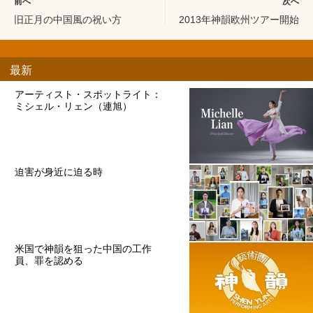
前へ
次へ
旧正月の中国風の祝い方
2013年神韻欧州ツアー開始
最新
アーティスト・スポットライト：
ミシェル・リェン（連旭）
迫害が身近に迫る時
米国で神韻を狙った中国の工作
員、罪を認める