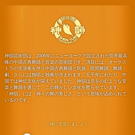
神韻芸術団は、2006年にニューヨークで設立された世界最高
峰の中国古典舞踊と音楽の芸術団です。演目には、オーケス
トラの生演奏を伴う中国古典舞踊と民族・民間舞踊、舞踊
劇、さらには独唱と独奏が含まれます。五千年にわたり、中
国では神伝文化が栄えていました。神韻は息をのむような音
楽と舞踊を通して、この輝かしい文化を甦らせています。
「神韻」には「神々の舞の美しさ」という意味が込められて
いるのです。
一緒に交流しましょう: