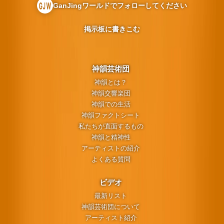
GanJingワールドでフォローしてください
掲示板に書きこむ
神韻芸術団
神韻とは？
神韻交響楽団
神韻での生活
神韻ファクトシート
私たちが直面するもの
神韻と精神性
アーティストの紹介
よくある質問
ビデオ
最新リスト
神韻芸術団について
アーティスト紹介