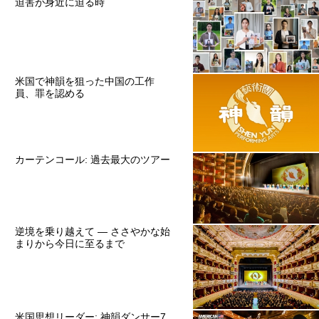
迫害が身近に迫る時
米国で神韻を狙った中国の工作
員、罪を認める
カーテンコール: 過去最大のツアー
逆境を乗り越えて ― ささやかな始
まりから今日に至るまで
米国思想リーダー: 神韻ダンサー7