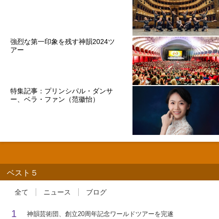
強烈な第一印象を残す神韻2024ツ
アー
特集記事：プリンシパル・ダンサ
ー、ベラ・ファン（范徽怡）
ベスト５
全て
ニュース
ブログ
1
神韻芸術団、創立20周年記念ワールドツアーを完遂