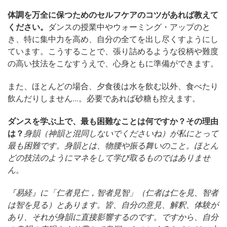
体調を万全に保つためのセルフケアのコツがあれば教えて
ください。
ダンスの授業中やウォーミング・アップのと
き、特に集中力を高め、自分の全てを出し尽くすようにし
ています。こうすることで、張り詰めるような役柄や難度
の高い技法をこなすうえで、心身ともに準備ができます。
また、ほとんどの場合、夕食後は水を飲む以外、食べたり
飲んだりしません...。必要であれば砂糖も控えます。
ダンスを学ぶ上で、最も困難なことは何ですか？その理由
は？
身韻（神韻と混同しないでくださいね）が私にとって
最も困難です。身韻とは、物腰や振る舞いのこと。ほとん
どの技法のようにマネをして学び取るものではありませ
ん。
『易経』に「仁者見仁，智者見智」（仁者は仁を見、智者
は智を見る）とあります。皆、自分の意見、解釈、体験が
あり、それが身韻に直接影響するのです。ですから、自分