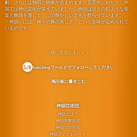
劇、さらには独唱と独奏が含まれます。五千年にわたり、中
国では神伝文化が栄えていました。神韻は息をのむような音
楽と舞踊を通して、この輝かしい文化を甦らせています。
「神韻」には「神々の舞の美しさ」という意味が込められて
いるのです。
一緒に交流しましょう:
GanJingワールドでフォローしてください
掲示板に書きこむ
神韻芸術団
神韻とは？
神韻交響楽団
神韻での生活
神韻ファクトシート