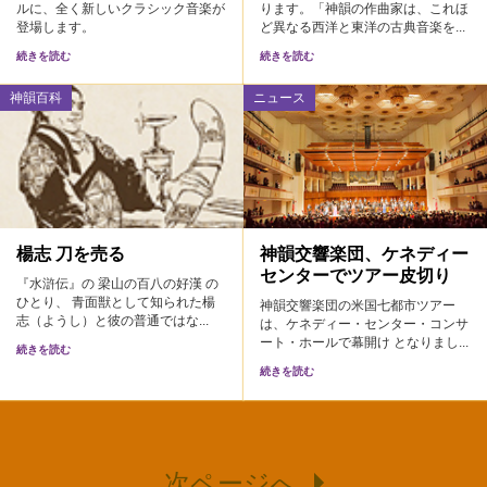
ルに、全く新しいクラシック音楽が
ります。「神韻の作曲家は、これほ
登場します。
ど異なる西洋と東洋の古典音楽を...
続きを読む
続きを読む
神韻百科
ニュース
楊志 刀を売る
神韻交響楽団、ケネディー
センターでツアー皮切り
『水滸伝』の 梁山の百八の好漢 の
ひとり、 青面獣として知られた楊
神韻交響楽団の米国七都市ツアー
志（ようし）と彼の普通ではな...
は、ケネディー・センター・コンサ
ート・ホールで幕開け となりまし...
続きを読む
続きを読む
次ページへ