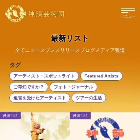
神韻芸術団
メニュー
最新リスト
全て
ニュース
プレスリリース
ブログ
メディア報道
タグ
アーティスト・スポットライト
Featured Artists
ご存知ですか？
フォト・ジャーナル
迫害を受けたアーティスト
ツアーの生活
神韻百科
神韻百科