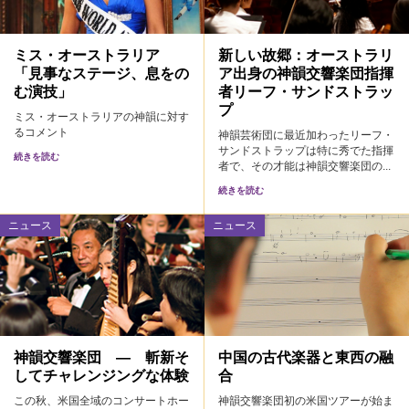
ミス・オーストラリア
新しい故郷：オーストラリ
「見事なステージ、息をの
ア出身の神韻交響楽団指揮
む演技」
者リーフ・サンドストラッ
プ
ミス・オーストラリアの神韻に対す
るコメント
神韻芸術団に最近加わったリーフ・
サンドストラップは特に秀でた指揮
続きを読む
者で、その才能は神韻交響楽団の...
続きを読む
ニュース
ニュース
神韻交響楽団 — 斬新そ
中国の古代楽器と東西の融
してチャレンジングな体験
合
この秋、米国全域のコンサートホー
神韻交響楽団初の米国ツアーが始ま