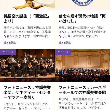
孫悟空の誕生（『西遊記』
信念を通す現代の物語『悔
より）
いはなし』
孫悟空の伝説は、東勝神洲にある花
神韻の2011年の演目だった『悔い
果山のてっぺんに鎮座する、不思議
はなし』は特定の母と息子の話では
な岩から始まります。創世の時代...
なく、今日の中国で 数百万の...
続きを読む
続きを読む
ニュース
ニュース
フォトニュース：神韻交響
フォトニュース：カーネギ
楽団、ケネディー・センタ
ーホールでの神韻交響楽団
ーでツアー皮切り
10月5日、神韻交響楽団は、ニュー
ヨークのカーネギーホールで二回の
9月27日、米国ワシントンDCのケ
演奏会を行いました。ハイライ...
ネディ―・センター・コンサート・