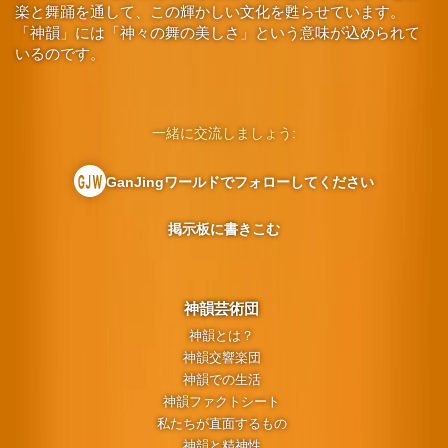
楽と舞踊を通して、この輝かしい文化を甦らせています。
「神韻」には「神々の舞の美しさ」という意味が込められて
いるのです。
一緒に交流しましょう:
GanJingワールドでフォローしてください
掲示板に書きこむ
神韻芸術団
神韻とは？
神韻交響楽団
神韻での生活
神韻ファクトシート
私たちが直面するもの
神韻と精神性