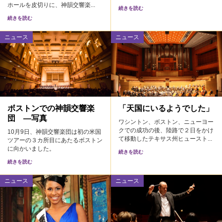
ホールを皮切りに、神韻交響楽...
続きを読む
続きを読む
ニュース
ニュース
ボストンでの神韻交響楽
「天国にいるようでした」
団 —写真
ワシントン、ボストン、ニューヨー
クでの成功の後、陸路で２日をかけ
10月9日、神韻交響楽団は初の米国
て移動したテキサス州ヒュースト...
ツアーの３カ所目にあたるボストン
に向かいました。
続きを読む
続きを読む
ニュース
ニュース