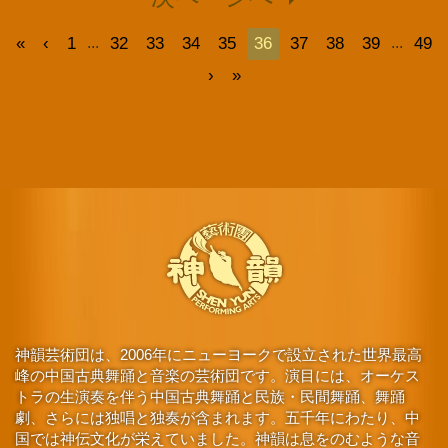
«
‹
1
32
33
34
35
36
37
38
39
49
...
...
›
»
神韻芸術団は、2006年にニューヨークで設立された世界最高
峰の中国古典舞踊と音楽の芸術団です。演目には、オーケス
トラの生演奏を伴う中国古典舞踊と民族・民間舞踊、舞踊
劇、さらには独唱と独奏が含まれます。五千年にわたり、中
国では神伝文化が栄えていました。神韻は息をのむような音