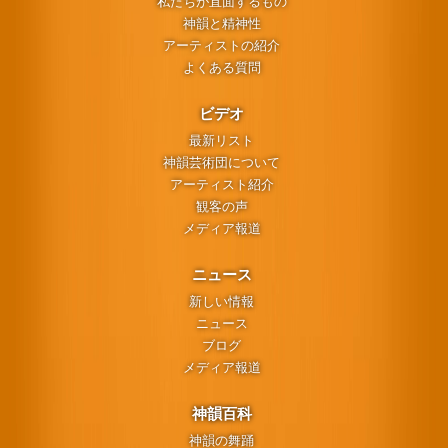
私たちが直面するもの
神韻と精神性
アーティストの紹介
よくある質問
ビデオ
最新リスト
神韻芸術団について
アーティスト紹介
観客の声
メディア報道
ニュース
新しい情報
ニュース
ブログ
メディア報道
神韻百科
神韻の舞踊