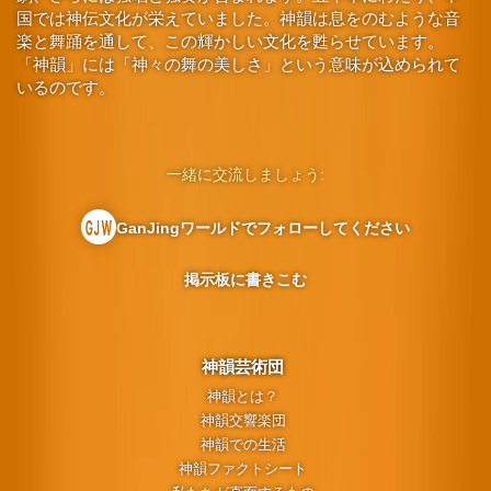
国では神伝文化が栄えていました。神韻は息をのむような音
楽と舞踊を通して、この輝かしい文化を甦らせています。
「神韻」には「神々の舞の美しさ」という意味が込められて
いるのです。
一緒に交流しましょう:
GanJingワールドでフォローしてください
掲示板に書きこむ
神韻芸術団
神韻とは？
神韻交響楽団
神韻での生活
神韻ファクトシート