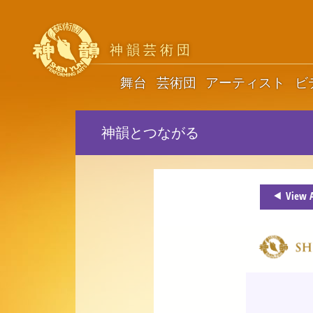
神韻芸術団
舞台
芸術団
アーティスト
ビ
神韻とつながる
View A