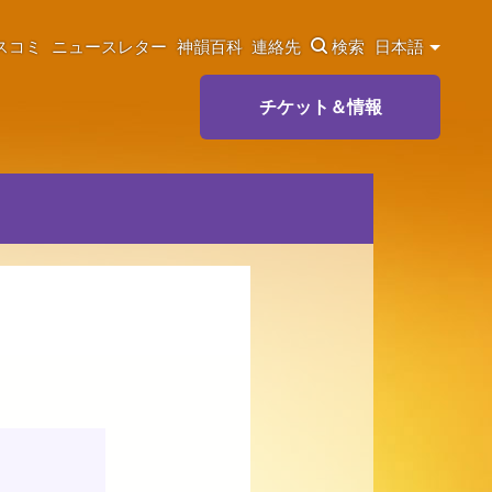
スコミ
ニュースレター
神韻百科
連絡先
検索
日本語
チケット＆情報