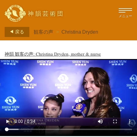
神韻芸術団
メニュー
戻る
観客の声
>
Christina Dryden
神韻 観客の声: Christina Dryden, mother & nurse