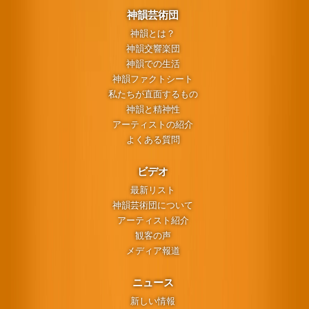
神韻芸術団
神韻とは？
神韻交響楽団
神韻での生活
神韻ファクトシート
私たちが直面するもの
神韻と精神性
アーティストの紹介
よくある質問
ビデオ
最新リスト
神韻芸術団について
アーティスト紹介
観客の声
メディア報道
ニュース
新しい情報