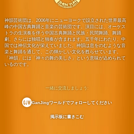
神韻芸術団は、2006年にニューヨークで設立された世界最高
峰の中国古典舞踊と音楽の芸術団です。演目には、オーケス
トラの生演奏を伴う中国古典舞踊と民族・民間舞踊、舞踊
劇、さらには独唱と独奏が含まれます。五千年にわたり、中
国では神伝文化が栄えていました。神韻は息をのむような音
楽と舞踊を通して、この輝かしい文化を甦らせています。
「神韻」には「神々の舞の美しさ」という意味が込められて
いるのです。
一緒に交流しましょう:
GanJingワールドでフォローしてください
掲示板に書きこむ