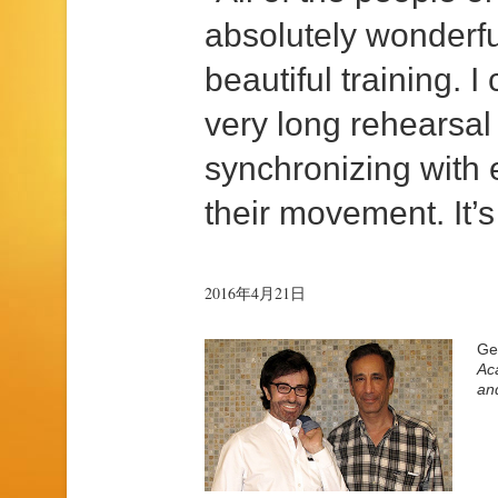
absolutely wonderfu
beautiful training. 
very long rehearsal
synchronizing with 
their movement. It’s
2016年4月21日
Ge
Ac
and