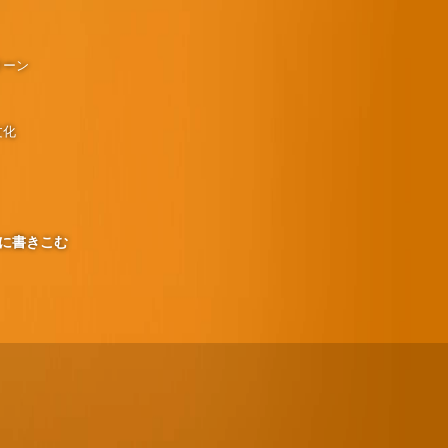
リーン
文化
に書きこむ