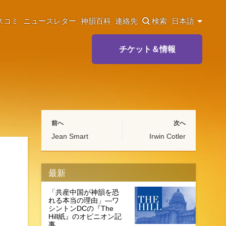
スコミ
ニュースレター
神韻百科
連絡先
検索
日本語
チケット＆情報
前へ
次へ
Jean Smart
Irwin Cotler
最新
「共産中国が神韻を恐
れる本当の理由」―ワ
シントンDCの『The
Hill紙』のオピニオン記
事