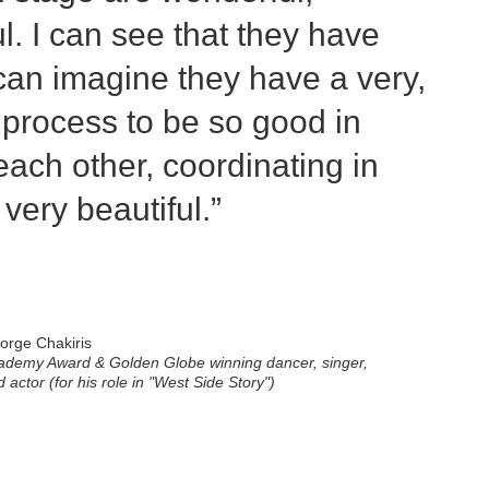
l. I can see that they have
I can imagine they have a very,
 process to be so good in
each other, coordinating in
 very beautiful.”
orge Chakiris
ademy Award & Golden Globe winning dancer, singer,
 actor (for his role in "West Side Story")