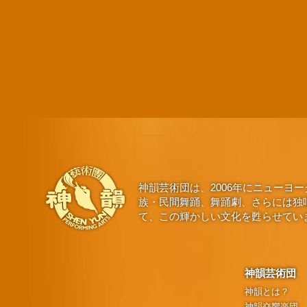
神韻芸術団は、2006年にニュー
族・民間舞踊、舞踊劇、さらには独
て、この輝かしい文化を甦らせてい
神韻芸術団
神韻とは？
神韻交響楽団