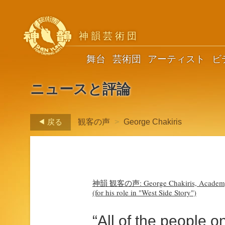
神韻芸術団
舞台
芸術団
アーティスト
ビ
ニュースと評論
戻る
観客の声
>
George Chakiris
神韻 観客の声: George Chakiris, Academy Aw
(for his role in "West Side Story")
“All of the people o