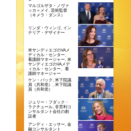
マルゴルザタ・ノヴァ
ッカ＝メイ, 芸術監督
（キメラ・ダンス）
リンダ・ウィンゴ, イン
テリア・デザイナー
米サンディエゴのVAメ
ディカル・センター、
看護師マネージャー, 米
サンディエゴのVAメデ
ィカル・センター、看
護師マネージャー
ケン・バック, 米下院議
員（共和党）, 米下院議
員（共和党）
ジュリー・フダック・
ラクチュール, 非営利コ
ンサルタント会社の創
設者
アンディ・エッサー, 金
融コンサルタント