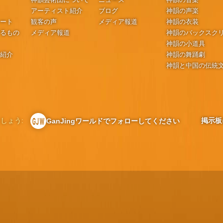
アーティスト紹介
ブログ
神韻の声楽
シート
観客の声
メディア報道
神韻の衣装
するもの
メディア報道
神韻のバックスク
神韻の小道具
の紹介
神韻の舞踊劇
神韻と中国の伝統
しょう:
掲示板
GanJingワールドでフォローしてください