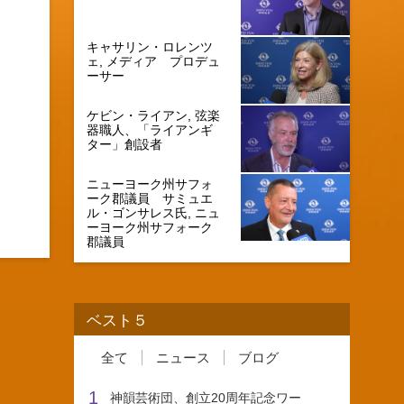
キャサリン・ロレンツ
ェ, メディア プロデュ
ーサー
ケビン・ライアン, 弦楽
器職人、「ライアンギ
ター」創設者
ニューヨーク州サフォ
ーク郡議員 サミュエ
ル・ゴンサレス氏, ニュ
ーヨーク州サフォーク
郡議員
ベスト５
全て
ニュース
ブログ
1
神韻芸術団、創立20周年記念ワー