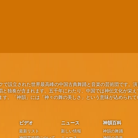
ヨークで設立された世界最高峰の中国古典舞踊と音楽の芸術団です。
唱と独奏が含まれます。五千年にわたり、中国では神伝文化が栄え
ます。「神韻」には「神々の舞の美しさ」という意味が込められて
ビデオ
ニュース
神韻百科
最新リスト
新しい情報
神韻の舞踊
神韻芸術団について
ニュース
神韻の音楽