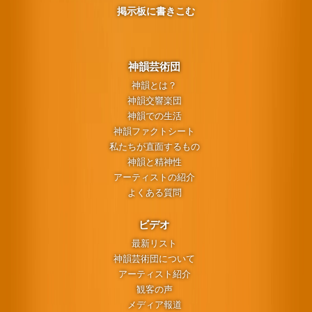
掲示板に書きこむ
神韻芸術団
神韻とは？
神韻交響楽団
神韻での生活
神韻ファクトシート
私たちが直面するもの
神韻と精神性
アーティストの紹介
よくある質問
ビデオ
最新リスト
神韻芸術団について
アーティスト紹介
観客の声
メディア報道