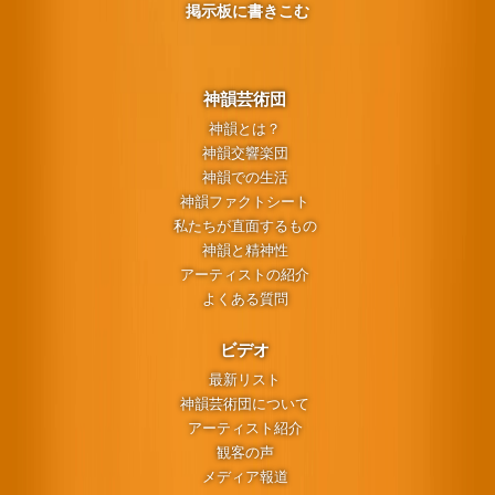
掲示板に書きこむ
神韻芸術団
神韻とは？
神韻交響楽団
神韻での生活
神韻ファクトシート
私たちが直面するもの
神韻と精神性
アーティストの紹介
よくある質問
ビデオ
最新リスト
神韻芸術団について
アーティスト紹介
観客の声
メディア報道