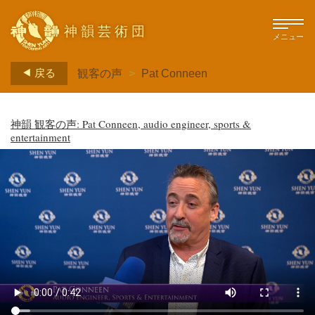
神韻芸術団
メニュー
戻る
観客の声
>
Pat Conneen
神韻 観客の声: Pat Conneen, audio engineer, sports &
entertainment