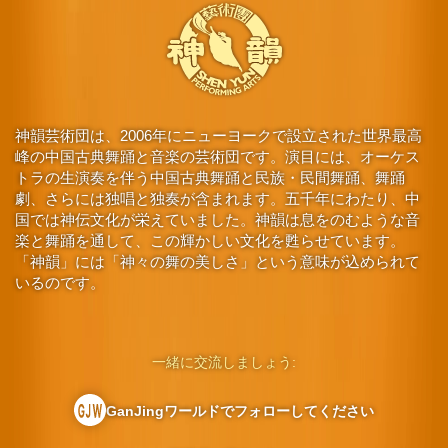
神韻芸術団は、2006年にニューヨークで設立された世界最高
峰の中国古典舞踊と音楽の芸術団です。演目には、オーケス
トラの生演奏を伴う中国古典舞踊と民族・民間舞踊、舞踊
劇、さらには独唱と独奏が含まれます。五千年にわたり、中
国では神伝文化が栄えていました。神韻は息をのむような音
楽と舞踊を通して、この輝かしい文化を甦らせています。
「神韻」には「神々の舞の美しさ」という意味が込められて
いるのです。
一緒に交流しましょう:
GanJingワールドでフォローしてください