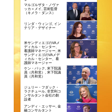
マルゴルザタ・ノヴァ
ッカ＝メイ, 芸術監督
（キメラ・ダンス）
リンダ・ウィンゴ, イン
テリア・デザイナー
米サンディエゴのVAメ
ディカル・センター、
看護師マネージャー, 米
サンディエゴのVAメデ
ィカル・センター、看
護師マネージャー
ケン・バック, 米下院議
員（共和党）, 米下院議
員（共和党）
ジュリー・フダック・
ラクチュール, 非営利コ
ンサルタント会社の創
設者
アンディ・エッサー, 金
融コンサルタント