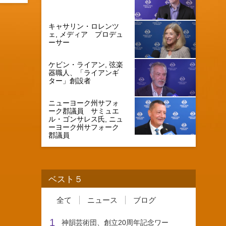
キャサリン・ロレンツ
ェ, メディア プロデュ
ーサー
ケビン・ライアン, 弦楽
器職人、「ライアンギ
ター」創設者
ニューヨーク州サフォ
ーク郡議員 サミュエ
ル・ゴンサレス氏, ニュ
ーヨーク州サフォーク
郡議員
ベスト５
全て
ニュース
ブログ
1
神韻芸術団、創立20周年記念ワー