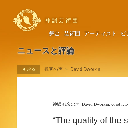
神韻芸術団
舞台
芸術団
アーティスト
ビ
ニュースと評論
戻る
観客の声
>
David Dworkin
神韻 観客の声: David Dworkin, conducto
“The quality of the 