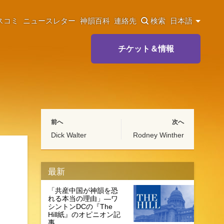
スコミ
ニュースレター
神韻百科
連絡先
検索
日本語
チケット＆情報
前へ
次へ
Dick Walter
Rodney Winther
最新
「共産中国が神韻を恐
れる本当の理由」―ワ
シントンDCの『The
Hill紙』のオピニオン記
事