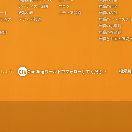
アーティスト紹介
ブログ
神韻の声楽
シート
観客の声
メディア報道
神韻の衣装
するもの
メディア報道
神韻のバックスク
神韻の小道具
の紹介
神韻の舞踊劇
神韻と中国の伝統
しょう:
掲示板
GanJingワールドでフォローしてください