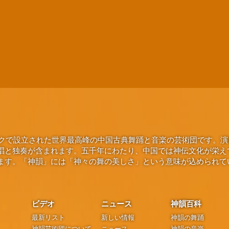
ヨークで設立された世界最高峰の中国古典舞踊と音楽の芸術団です。
唱と独奏が含まれます。五千年にわたり、中国では神伝文化が栄え
ます。「神韻」には「神々の舞の美しさ」という意味が込められて
ビデオ
ニュース
神韻百科
最新リスト
新しい情報
神韻の舞踊
神韻芸術団について
ニュース
神韻の音楽