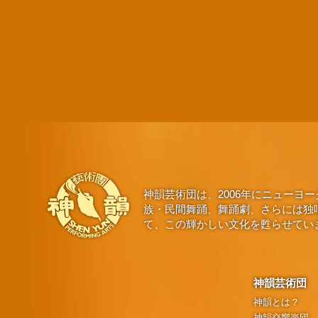
神韻芸術団は、2006年にニュー
族・民間舞踊、舞踊劇、さらには独
て、この輝かしい文化を甦らせてい
神韻芸術団
神韻とは？
神韻交響楽団