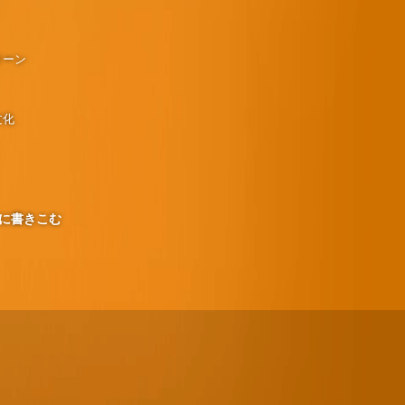
リーン
文化
に書きこむ