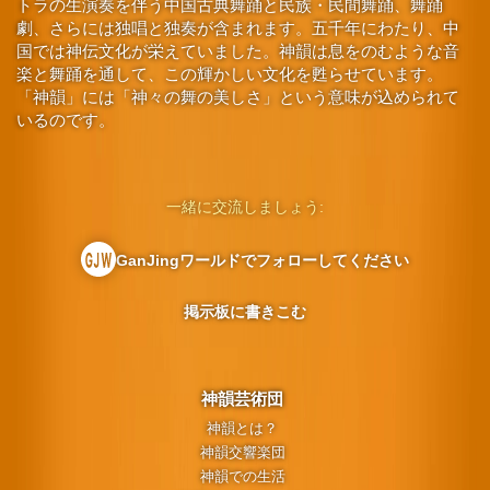
トラの生演奏を伴う中国古典舞踊と民族・民間舞踊、舞踊
劇、さらには独唱と独奏が含まれます。五千年にわたり、中
国では神伝文化が栄えていました。神韻は息をのむような音
楽と舞踊を通して、この輝かしい文化を甦らせています。
「神韻」には「神々の舞の美しさ」という意味が込められて
いるのです。
一緒に交流しましょう:
GanJingワールドでフォローしてください
掲示板に書きこむ
神韻芸術団
神韻とは？
神韻交響楽団
神韻での生活