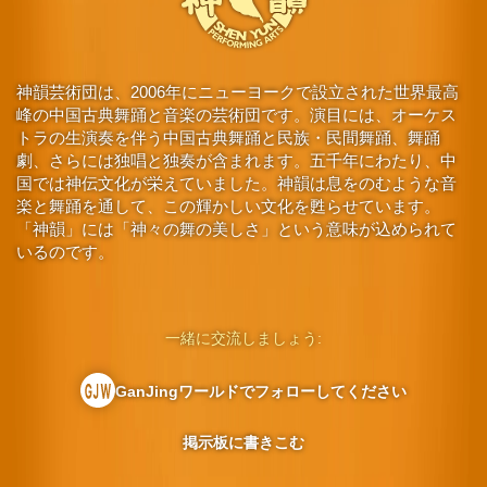
神韻芸術団は、2006年にニューヨークで設立された世界最高
峰の中国古典舞踊と音楽の芸術団です。演目には、オーケス
トラの生演奏を伴う中国古典舞踊と民族・民間舞踊、舞踊
劇、さらには独唱と独奏が含まれます。五千年にわたり、中
国では神伝文化が栄えていました。神韻は息をのむような音
楽と舞踊を通して、この輝かしい文化を甦らせています。
「神韻」には「神々の舞の美しさ」という意味が込められて
いるのです。
一緒に交流しましょう:
GanJingワールドでフォローしてください
掲示板に書きこむ