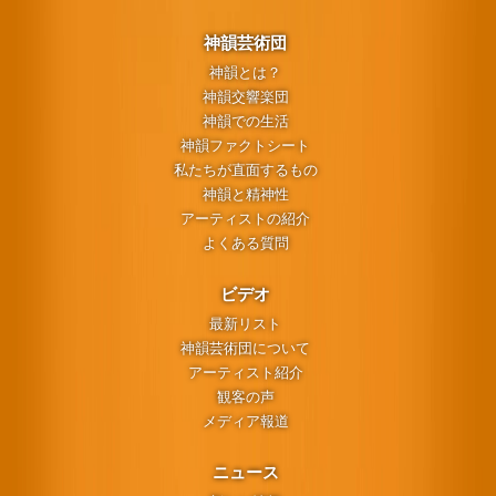
神韻芸術団
神韻とは？
神韻交響楽団
神韻での生活
神韻ファクトシート
私たちが直面するもの
神韻と精神性
アーティストの紹介
よくある質問
ビデオ
最新リスト
神韻芸術団について
アーティスト紹介
観客の声
メディア報道
ニュース