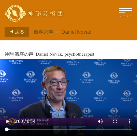
神韻芸術団
メニュー
戻る
観客の声
>
Daniel Novak
神韻 観客の声: Daniel Novak, psychotherapist