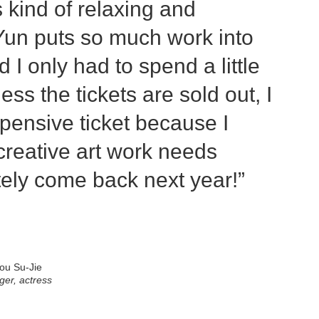
kind of relaxing and
 Yun puts so much work into
I only had to spend a little
ess the tickets are sold out, I
xpensive ticket because I
 creative art work needs
nitely come back next year!”
ou Su-Jie
ger, actress