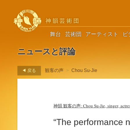
神韻芸術団
舞台
芸術団
アーティスト
ビ
ニュースと評論
戻る
観客の声
>
Chou Su-Jie
神韻 観客の声: Chou Su-Jie, singer, actre
“The performance n