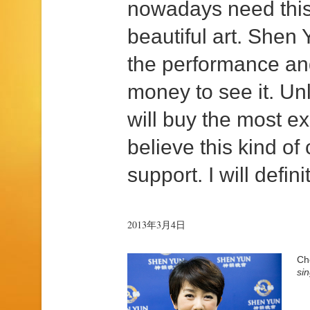
nowadays need this 
beautiful art. Shen
the performance and 
money to see it. Unl
will buy the most e
believe this kind of
support. I will defi
2013年3月4日
Ch
sin