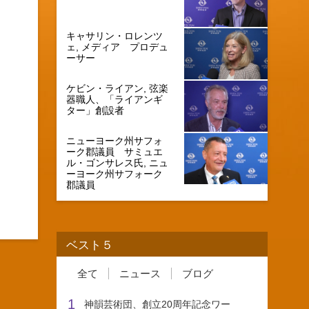
キャサリン・ロレンツ
ェ, メディア プロデュ
ーサー
ケビン・ライアン, 弦楽
器職人、「ライアンギ
ター」創設者
ニューヨーク州サフォ
ーク郡議員 サミュエ
ル・ゴンサレス氏, ニュ
ーヨーク州サフォーク
郡議員
ベスト５
全て
ニュース
ブログ
1
神韻芸術団、創立20周年記念ワー