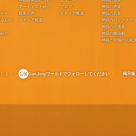
アーティスト紹介
ブログ
神韻の声楽
シート
観客の声
メディア報道
神韻の衣装
するもの
メディア報道
神韻のバックスク
神韻の小道具
の紹介
神韻の舞踊劇
神韻と中国の伝統
しょう:
掲示板
GanJingワールドでフォローしてください