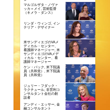
マルゴルザタ・ノヴァ
ッカ＝メイ, 芸術監督
（キメラ・ダンス）
リンダ・ウィンゴ, イン
テリア・デザイナー
米サンディエゴのVAメ
ディカル・センター、
看護師マネージャー, 米
サンディエゴのVAメデ
ィカル・センター、看
護師マネージャー
ケン・バック, 米下院議
員（共和党）, 米下院議
員（共和党）
ジュリー・フダック・
ラクチュール, 非営利コ
ンサルタント会社の創
設者
アンディ・エッサー, 金
融コンサルタント