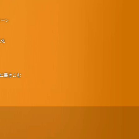
リーン
文化
に書きこむ