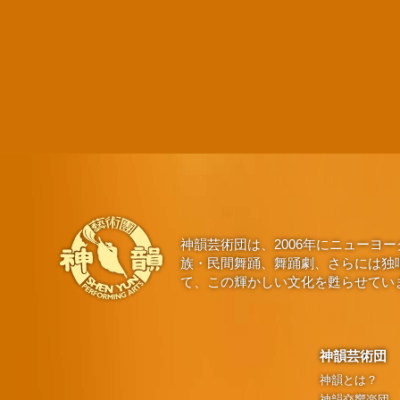
神韻芸術団は、2006年にニュー
族・民間舞踊、舞踊劇、さらには独
て、この輝かしい文化を甦らせてい
神韻芸術団
神韻とは？
神韻交響楽団