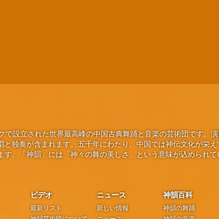
ヨークで設立された世界最高峰の中国古典舞踊と音楽の芸術団です。
唱と独奏が含まれます。五千年にわたり、中国では神伝文化が栄え
ます。「神韻」には「神々の舞の美しさ」という意味が込められて
ビデオ
ニュース
神韻百科
最新リスト
新しい情報
神韻の舞踊
神韻芸術団について
ニュース
神韻の音楽