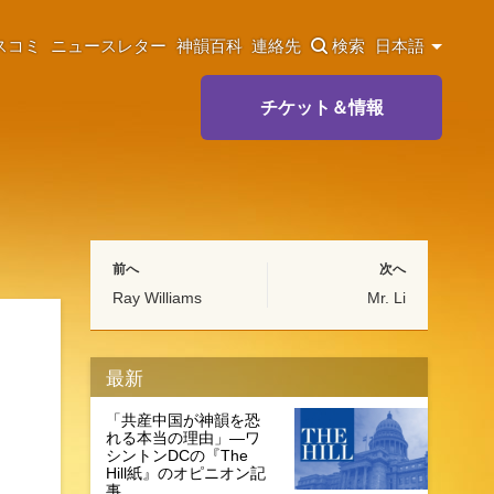
スコミ
ニュースレター
神韻百科
連絡先
検索
日本語
チケット＆情報
前へ
次へ
Ray Williams
Mr. Li
最新
「共産中国が神韻を恐
れる本当の理由」―ワ
シントンDCの『The
Hill紙』のオピニオン記
事