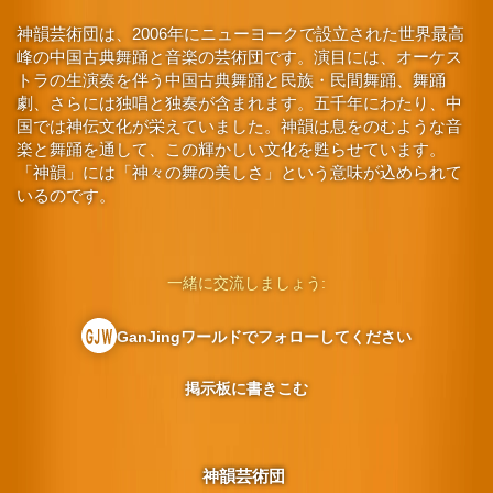
神韻芸術団は、2006年にニューヨークで設立された世界最高
峰の中国古典舞踊と音楽の芸術団です。演目には、オーケス
トラの生演奏を伴う中国古典舞踊と民族・民間舞踊、舞踊
劇、さらには独唱と独奏が含まれます。五千年にわたり、中
国では神伝文化が栄えていました。神韻は息をのむような音
楽と舞踊を通して、この輝かしい文化を甦らせています。
「神韻」には「神々の舞の美しさ」という意味が込められて
いるのです。
一緒に交流しましょう:
GanJingワールドでフォローしてください
掲示板に書きこむ
神韻芸術団