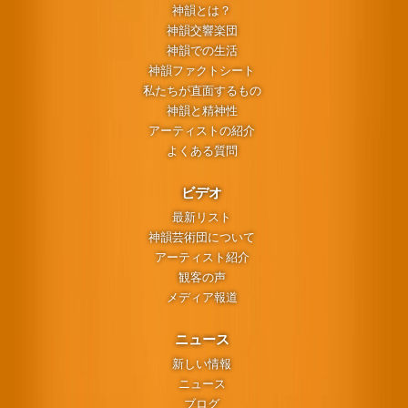
神韻とは？
神韻交響楽団
神韻での生活
神韻ファクトシート
私たちが直面するもの
神韻と精神性
アーティストの紹介
よくある質問
ビデオ
最新リスト
神韻芸術団について
アーティスト紹介
観客の声
メディア報道
ニュース
新しい情報
ニュース
ブログ