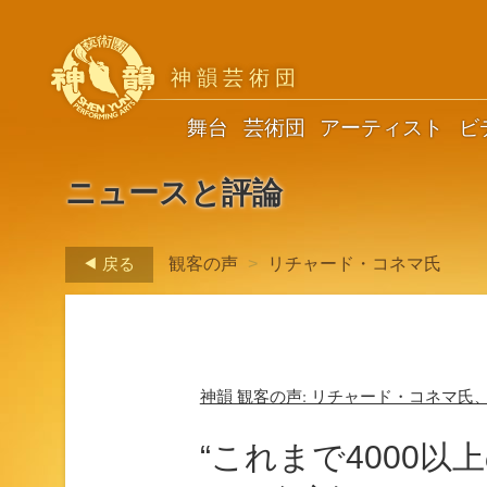
神韻芸術団
舞台
芸術団
アーティスト
ビ
ニュースと評論
戻る
観客の声
>
リチャード・コネマ氏
神韻 観客の声: リチャード・コネマ氏
“これまで4000