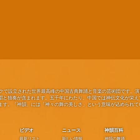
ヨークで設立された世界最高峰の中国古典舞踊と音楽の芸術団です。
唱と独奏が含まれます。五千年にわたり、中国では神伝文化が栄え
ます。「神韻」には「神々の舞の美しさ」という意味が込められて
ビデオ
ニュース
神韻百科
最新リスト
新しい情報
神韻の舞踊