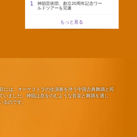
1
神韻芸術団、創立20周年記念ワー
ルドツアーを完遂
もっと見る
演目には、オーケストラの生演奏を伴う中国古典舞踊と民
ていました。神韻は息をのむような音楽と舞踊を通し
いるのです。