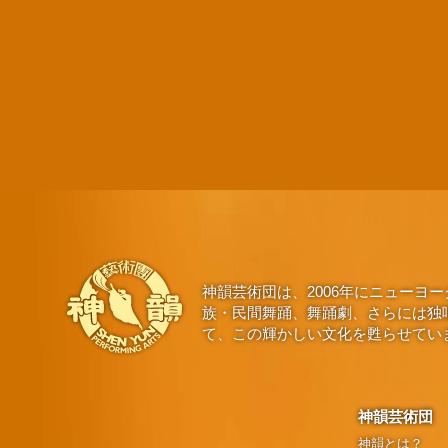
神韻芸術団は、2006年にニュー
族・民間舞踊、舞踊劇、さらには独
て、この輝かしい文化を甦らせてい
神韻芸術団
神韻とは？