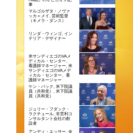
事
マルゴルザタ・ノヴァ
ッカ＝メイ, 芸術監督
（キメラ・ダンス）
リンダ・ウィンゴ, イン
テリア・デザイナー
米サンディエゴのVAメ
ディカル・センター、
看護師マネージャー, 米
サンディエゴのVAメデ
ィカル・センター、看
護師マネージャー
ケン・バック, 米下院議
員（共和党）, 米下院議
員（共和党）
ジュリー・フダック・
ラクチュール, 非営利コ
ンサルタント会社の創
設者
アンディ・エッサー, 金