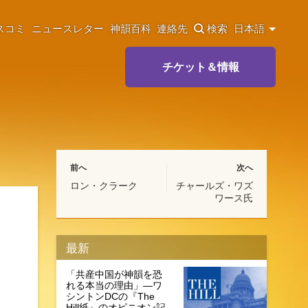
スコミ
ニュースレター
神韻百科
連絡先
検索
日本語
チケット＆情報
前へ
次へ
ロン・クラーク
チャールズ・ワズ
ワース氏
最新
「共産中国が神韻を恐
れる本当の理由」―ワ
シントンDCの『The
Hill紙』のオピニオン記