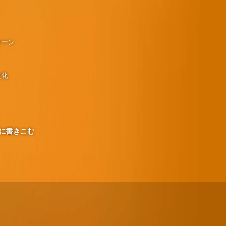
リーン
文化
に書きこむ