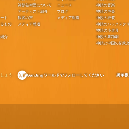
神韻芸術団について
ニュース
神韻の音楽
アーティスト紹介
ブログ
神韻の声楽
シート
観客の声
メディア報道
神韻の衣装
するもの
メディア報道
神韻のバックスク
神韻の小道具
の紹介
神韻の舞踊劇
神韻と中国の伝統
しょう:
掲示板
GanJingワールドでフォローしてください