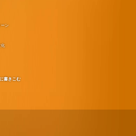
リーン
文化
に書きこむ