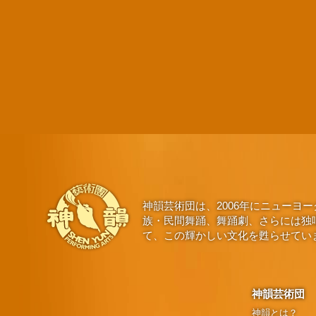
神韻芸術団は、2006年にニュー
族・民間舞踊、舞踊劇、さらには独
て、この輝かしい文化を甦らせてい
神韻芸術団
神韻とは？