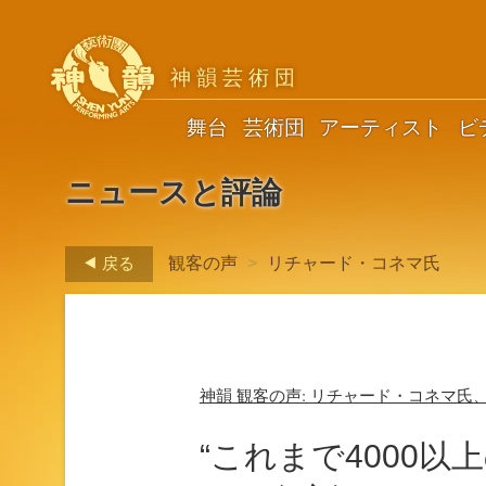
神韻芸術団
舞台
芸術団
アーティスト
ビ
ニュースと評論
戻る
観客の声
>
リチャード・コネマ氏
神韻 観客の声: リチャード・コネマ氏
“これまで4000