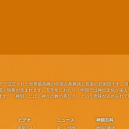
ヨークで設立された世界最高峰の中国古典舞踊と音楽の芸術団です。
唱と独奏が含まれます。五千年にわたり、中国では神伝文化が栄え
ます。「神韻」には「神々の舞の美しさ」という意味が込められて
ビデオ
ニュース
神韻百科
最新リスト
新しい情報
神韻の舞踊