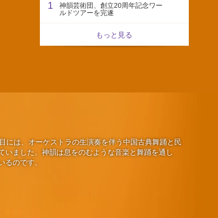
1
神韻芸術団、創立20周年記念ワー
ルドツアーを完遂
もっと見る
演目には、オーケストラの生演奏を伴う中国古典舞踊と民
ていました。神韻は息をのむような音楽と舞踊を通し
いるのです。