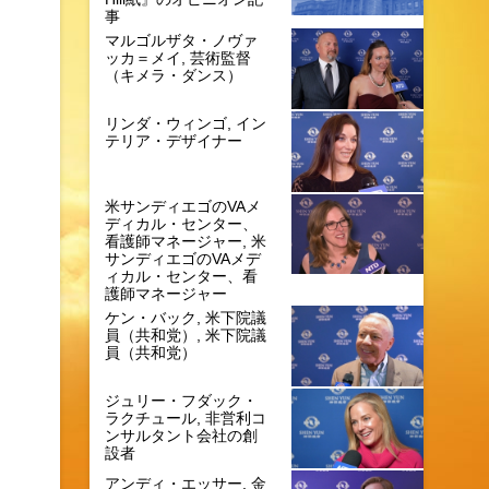
事
マルゴルザタ・ノヴァ
ッカ＝メイ, 芸術監督
（キメラ・ダンス）
リンダ・ウィンゴ, イン
テリア・デザイナー
米サンディエゴのVAメ
ディカル・センター、
看護師マネージャー, 米
サンディエゴのVAメデ
ィカル・センター、看
護師マネージャー
ケン・バック, 米下院議
員（共和党）, 米下院議
員（共和党）
ジュリー・フダック・
ラクチュール, 非営利コ
ンサルタント会社の創
設者
アンディ・エッサー, 金