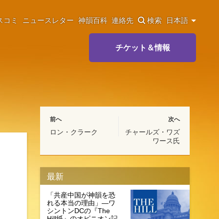
スコミ
ニュースレター
神韻百科
連絡先
検索
日本語
チケット＆情報
前へ
次へ
ロン・クラーク
チャールズ・ワズ
ワース氏
最新
「共産中国が神韻を恐
れる本当の理由」―ワ
シントンDCの『The
Hill紙』のオピニオン記