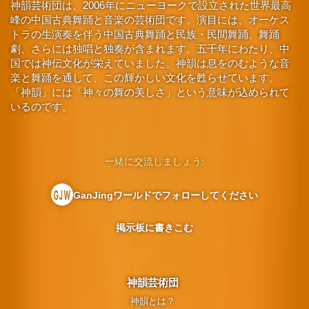
神韻芸術団は、2006年にニューヨークで設立された世界最高
峰の中国古典舞踊と音楽の芸術団です。演目には、オーケス
トラの生演奏を伴う中国古典舞踊と民族・民間舞踊、舞踊
劇、さらには独唱と独奏が含まれます。五千年にわたり、中
国では神伝文化が栄えていました。神韻は息をのむような音
楽と舞踊を通して、この輝かしい文化を甦らせています。
「神韻」には「神々の舞の美しさ」という意味が込められて
いるのです。
一緒に交流しましょう:
GanJingワールドでフォローしてください
掲示板に書きこむ
神韻芸術団
神韻とは？