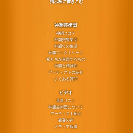
掲示板に書きこむ
神韻芸術団
神韻とは？
神韻交響楽団
神韻での生活
神韻ファクトシート
私たちが直面するもの
神韻と精神性
アーティストの紹介
よくある質問
ビデオ
最新リスト
神韻芸術団について
アーティスト紹介
観客の声
メディア報道