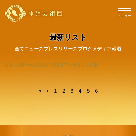
神韻芸術団
メニュー
最新リスト
全て
ニュース
プレスリリース
ブログ
メディア報道
観客の言葉は大紀元新聞と新唐人TVの報道より引用。
«
‹
1
2
3
4
5
6