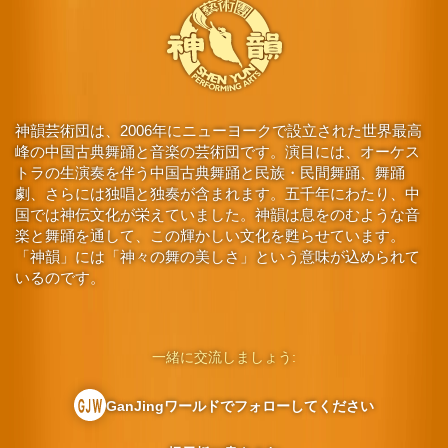
神韻芸術団は、2006年にニューヨークで設立された世界最高
峰の中国古典舞踊と音楽の芸術団です。演目には、オーケス
トラの生演奏を伴う中国古典舞踊と民族・民間舞踊、舞踊
劇、さらには独唱と独奏が含まれます。五千年にわたり、中
国では神伝文化が栄えていました。神韻は息をのむような音
楽と舞踊を通して、この輝かしい文化を甦らせています。
「神韻」には「神々の舞の美しさ」という意味が込められて
いるのです。
一緒に交流しましょう:
GanJingワールドでフォローしてください