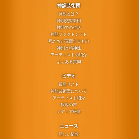
神韻芸術団
神韻とは？
神韻交響楽団
神韻での生活
神韻ファクトシート
私たちが直面するもの
神韻と精神性
アーティストの紹介
よくある質問
ビデオ
最新リスト
神韻芸術団について
アーティスト紹介
観客の声
メディア報道
ニュース
新しい情報