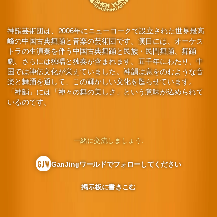
神韻芸術団は、2006年にニューヨークで設立された世界最高
峰の中国古典舞踊と音楽の芸術団です。演目には、オーケス
トラの生演奏を伴う中国古典舞踊と民族・民間舞踊、舞踊
劇、さらには独唱と独奏が含まれます。五千年にわたり、中
国では神伝文化が栄えていました。神韻は息をのむような音
楽と舞踊を通して、この輝かしい文化を甦らせています。
「神韻」には「神々の舞の美しさ」という意味が込められて
いるのです。
一緒に交流しましょう:
GanJingワールドでフォローしてください
掲示板に書きこむ