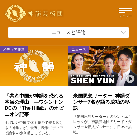
神韻芸術団
メニュー
ニュースと評論
メディア報道
ニュース
「共産中国が神韻を恐れる
米国思想リーダー: 神韻ダ
本当の理由」―ワシントン
ンサー7名が語る成功の秘
DCの『The Hill紙』のオピ
訣
ニオン記事
「米国思想リーダー」のヤン・エキ
レックが、神韻芸術団のリード・ダ
まばゆい中国文化を舞台で繰り広げ
ンサーや新人ダンサーに、日々の挑
る「神韻」が、最近、欧米メディア
戦、...
で論争を巻き起こしている。