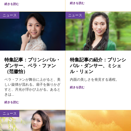
続きを読む
続きを読む
ニュース
ニュース
特集記事：プリンシパル・
特集記事の紹介：プリンシ
ダンサー、ベラ・ファン
パル・ダンサー、ミシェ
（范徽怡）
ル・リェン
ベラ・ファンが舞台に上がると、美
内面の美しさを発見する過程。
しい旋律が流れる。扇子を振りかざ
続きを読む
すと、月光が浮かび上がる。あると
きは...
続きを読む
ニュース