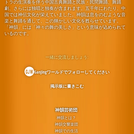
トラの生演奏を伴う中国古典舞踊と民族・民間舞踊、舞踊
劇、さらには独唱と独奏が含まれます。五千年にわたり、中
国では神伝文化が栄えていました。神韻は息をのむような音
楽と舞踊を通して、この輝かしい文化を甦らせています。
「神韻」には「神々の舞の美しさ」という意味が込められて
いるのです。
一緒に交流しましょう:
GanJingワールドでフォローしてください
掲示板に書きこむ
神韻芸術団
神韻とは？
神韻交響楽団
神韻での生活