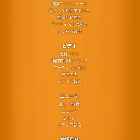
神韻ファクトシート
私たちが直面するもの
神韻と精神性
アーティストの紹介
よくある質問
ビデオ
最新リスト
神韻芸術団について
アーティスト紹介
観客の声
メディア報道
ニュース
新しい情報
ニュース
ブログ
メディア報道
神韻百科