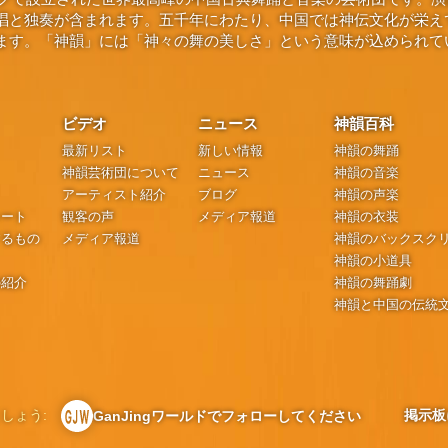
唱と独奏が含まれます。五千年にわたり、中国では神伝文化が栄え
ます。「神韻」には「神々の舞の美しさ」という意味が込められて
ビデオ
ニュース
神韻百科
最新リスト
新しい情報
神韻の舞踊
神韻芸術団について
ニュース
神韻の音楽
アーティスト紹介
ブログ
神韻の声楽
シート
観客の声
メディア報道
神韻の衣装
するもの
メディア報道
神韻のバックスク
神韻の小道具
の紹介
神韻の舞踊劇
神韻と中国の伝統
しょう:
掲示板
GanJingワールドでフォローしてください