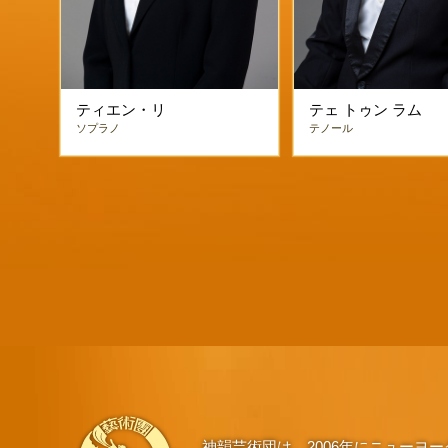
ティエン・リ
テェ トゥン ラム
ソプラノ
テノール
神韻芸術団は、2006年にニュー