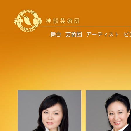
神韻芸術団
舞台
芸術団
アーティスト
ビ