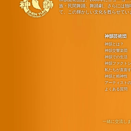
族・民間舞踊、舞踊劇、さらには独
て、この輝かしい文化を甦らせてい
神韻芸術団
神韻とは？
神韻交響楽団
神韻での生活
神韻ファクト
私たちが直面
神韻と精神性
アーティスト
よくある質問
一緒に交流しま