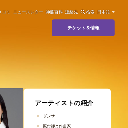
スコミ
ニュースレター
神韻百科
連絡先
検索
日本語
チケット＆情報
アーティストの紹介
ダンサー
振付師と作曲家