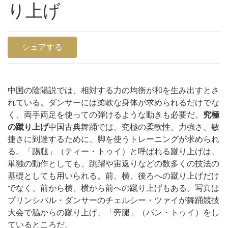
り上げ
シェアする
中国の陰陽説では、相対する力の均衡が和を生み出すとさ
れている。ダンサーには柔軟な身体が求められるだけでな
究極
く、両手両足を使っての弾けるような動きも必要だ。
の蹴り上げ
中国古典舞踊では、究極の柔軟性、力強さ、敏
捷さに到達するために、脚を使うトレーニングが求められ
る。「踢腿」（ティー・トゥイ）と呼ばれる蹴り上げは、
単独の動作としても、跳躍や宙返りなどの数多くの技法の
基礎としても用いられる。前、横、後ろへの蹴り上げだけ
でなく、前から横、横から前への蹴り上げもある。
写真は
プリンシパル・ダンサーのチェルシー・ツァイが舞踊競技
大会で脇からの蹴り上げ、「旁腿」（パン・トゥイ）をし
ているところだ。