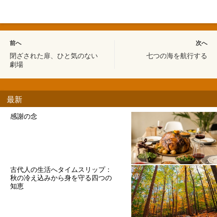
前へ
次へ
閉ざされた扉、ひと気のない
七つの海を航行する
劇場
最新
感謝の念
古代人の生活へタイムスリップ：
秋の冷え込みから身を守る四つの
知恵