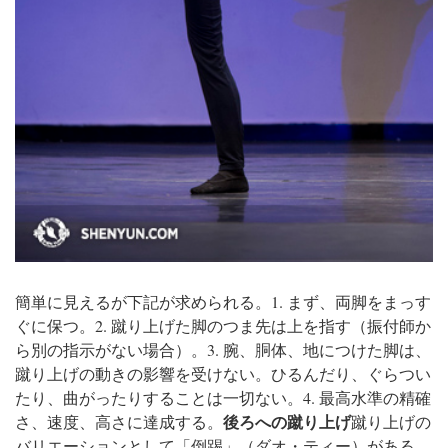
簡単に見えるが下記が求められる。
1. まず、両脚をまっす
ぐに保つ。
2. 蹴り上げた脚のつま先は上を指す（振付師か
ら別の指示がない場合）。
3. 腕、胴体、地につけた脚は、
蹴り上げの動きの影響を受けない。ひるんだり、ぐらつい
たり、曲がったりすることは一切ない。
4. 最高水準の精確
後ろへの蹴り上げ
さ、速度、高さに達成する。
蹴り上げの
バリエーションとして「倒踢」（ダオ・ティー）がある。