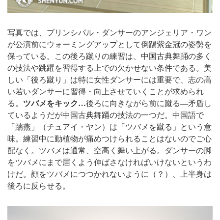
写真では、プリンシパル・ダンサーのアンジェリア・ワン
が公演前にウォーミングアップとして倒踢紫金冠の姿勢を
保っている。
この後ろ蹴りの練習は、中国古典舞踊の多く
の技法や跳躍を習得する上での欠かせない条件である。美
しい「後ろ蹴り」は特に女性ダンサーには重要で、志の高
い若いダンサーに習得・向上させていくことが求められ
ツバメをキック…
る。
後ろに向きながら前に蹴る―矛盾し
ているようだが中国古典舞踊の技法の一つだ。
中国語で
「踹燕」（チュアイ・ヤン）は「ツバメを蹴る」という意
味。練習中に動植物が痛めつけられることはないのでご心
配なく。
ツバメは通常、空高く舞い上がる。ダンサーの脚
をツバメにまで届くよう伸ばさなければいけないというわ
けだ。顔をツバメにつつかれないように（？）、上半身は
後ろに反らせる。