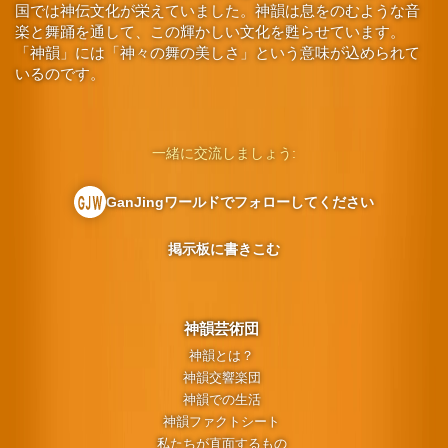
国では神伝文化が栄えていました。神韻は息をのむような音
楽と舞踊を通して、この輝かしい文化を甦らせています。
「神韻」には「神々の舞の美しさ」という意味が込められて
いるのです。
一緒に交流しましょう:
GanJingワールドでフォローしてください
掲示板に書きこむ
神韻芸術団
神韻とは？
神韻交響楽団
神韻での生活
神韻ファクトシート
私たちが直面するもの