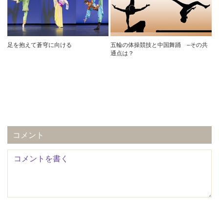
足を抱えて蒼穹に向ける
五輪の体操競技と中国舞踊 –その共
通点は？
コメント