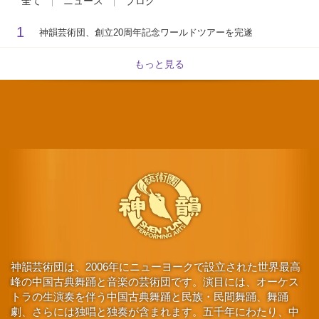
全て
ニュース
ブログ
1
神韻芸術団、創立20周年記念ワールドツアーを完遂
もっと見る
神韻芸術団は、2006年にニューヨークで設立された世界最高
峰の中国古典舞踊と音楽の芸術団です。演目には、オーケス
トラの生演奏を伴う中国古典舞踊と民族・民間舞踊、舞踊
劇、さらには独唱と独奏が含まれます。五千年にわたり、中