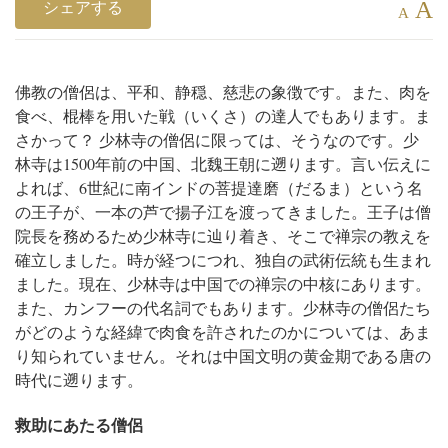
A
シェアする
A
佛教の僧侶は、平和、静穏、慈悲の象徴です。また、肉を
食べ、棍棒を用いた戦（いくさ）の達人でもあります。ま
さかって？ 少林寺の僧侶に限っては、そうなのです。
少
林寺は1500年前の中国、北魏王朝に遡ります。言い伝えに
よれば、6世紀に南インドの菩提達磨（だるま）という名
の王子が、一本の芦で揚子江を渡ってきました。王子は僧
院長を務めるため少林寺に辿り着き、そこで禅宗の教えを
確立しました。時が経つにつれ、独自の武術伝統も生まれ
ました。
現在、少林寺は中国での禅宗の中核にあります。
また、カンフーの代名詞でもあります。
少林寺の僧侶たち
がどのような経緯で肉食を許されたのかについては、あま
り知られていません。それは中国文明の黄金期である唐の
時代に遡ります。
救助にあたる僧侶