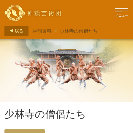
神韻芸術団
メニュー
戻る
神韻百科
>
少林寺の僧侶たち
少林寺の僧侶たち