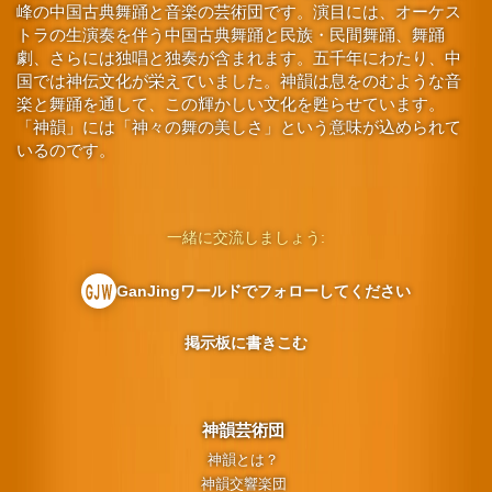
峰の中国古典舞踊と音楽の芸術団です。演目には、オーケス
トラの生演奏を伴う中国古典舞踊と民族・民間舞踊、舞踊
劇、さらには独唱と独奏が含まれます。五千年にわたり、中
国では神伝文化が栄えていました。神韻は息をのむような音
楽と舞踊を通して、この輝かしい文化を甦らせています。
「神韻」には「神々の舞の美しさ」という意味が込められて
いるのです。
一緒に交流しましょう:
GanJingワールドでフォローしてください
掲示板に書きこむ
神韻芸術団
神韻とは？
神韻交響楽団