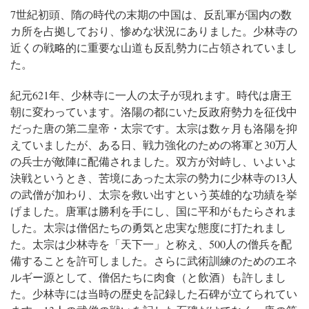
7世紀初頭、隋の時代の末期の中国は、反乱軍が国内の数
カ所を占拠しており、惨めな状況にありました。少林寺の
近くの戦略的に重要な山道も反乱勢力に占領されていまし
た。
紀元621年、少林寺に一人の太子が現れます。時代は唐王
朝に変わっています。洛陽の都にいた反政府勢力を征伐中
だった唐の第二皇帝・太宗です。太宗は数ヶ月も洛陽を抑
えていましたが、ある日、戦力強化のための将軍と30万人
の兵士が敵陣に配備されました。
双方が対峙し、いよいよ
決戦というとき、苦境にあった太宗の勢力に少林寺の13人
の武僧が加わり、太宗を救い出すという英雄的な功績を挙
げました。唐軍は勝利を手にし、国に平和がもたらされま
した。
太宗は僧侶たちの勇気と忠実な態度に打たれまし
た。
太宗は少林寺を「天下一」と称え、500人の僧兵を配
備することを許可しました。さらに武術訓練のためのエネ
ルギー源として、僧侶たちに肉食（と飲酒）も許しまし
た。
少林寺には当時の歴史を記録した石碑が立てられてい