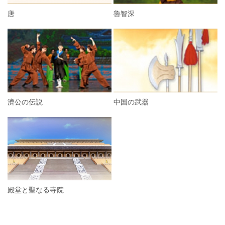
唐
魯智深
濟公の伝説
中国の武器
殿堂と聖なる寺院