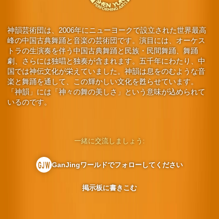
神韻芸術団は、2006年にニューヨークで設立された世界最高
峰の中国古典舞踊と音楽の芸術団です。演目には、オーケス
トラの生演奏を伴う中国古典舞踊と民族・民間舞踊、舞踊
劇、さらには独唱と独奏が含まれます。五千年にわたり、中
国では神伝文化が栄えていました。神韻は息をのむような音
楽と舞踊を通して、この輝かしい文化を甦らせています。
「神韻」には「神々の舞の美しさ」という意味が込められて
いるのです。
一緒に交流しましょう:
GanJingワールドでフォローしてください
掲示板に書きこむ