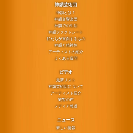
神韻芸術団
神韻とは？
神韻交響楽団
神韻での生活
神韻ファクトシート
私たちが直面するもの
神韻と精神性
アーティストの紹介
よくある質問
ビデオ
最新リスト
神韻芸術団について
アーティスト紹介
観客の声
メディア報道
ニュース
新しい情報