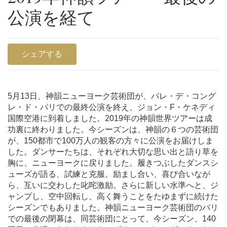
公演を経て
シェアする
5月13日、神韻ニューヨーク芸術団が、パレ・デ・コング
レ・ド・パリでの最終公演を終え、ジョン・F・ケネディ
国際空港に到着しました。2019年の神韻世界ツアーは成
功裏に終わりました。
今シーズンは、神韻の６つの芸術団
が、150都市で100万人の観客の方々に公演をお届けしま
した。ダンサーたちは、それぞれ大切な思い出と語り草を
胸に、ニューヨークに戻りました。履きつぶしたダンスシ
ューズが語る、試練と克服。励まし合い、喜び合いなが
ら、互いに交わした叱咤激励。さらに新しい水準へと、ジ
ャンプし、空中回転し、高く舞うことをたゆまずに続けた
シーズンでもありました。
神韻ニューヨーク芸術団のパリ
での最後の閉幕は、同芸術団にとって、今シーズン、140